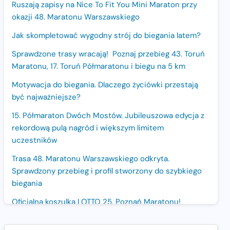
Ruszają zapisy na Nice To Fit You Mini Maraton przy
okazji 48. Maratonu Warszawskiego
Jak skompletować wygodny strój do biegania latem?
Sprawdzone trasy wracają! Poznaj przebieg 43. Toruń
Maratonu, 17. Toruń Półmaratonu i biegu na 5 km
Motywacja do biegania. Dlaczego życiówki przestają
być najważniejsze?
15. Półmaraton Dwóch Mostów. Jubileuszowa edycja z
rekordową pulą nagród i większym limitem
uczestników
Trasa 48. Maratonu Warszawskiego odkryta.
Sprawdzony przebieg i profil stworzony do szybkiego
biegania
Oficjalna koszulka LOTTO 25. Poznań Maratonu!
Amazfit Balance 3: Kompleksowe narzędzie dla