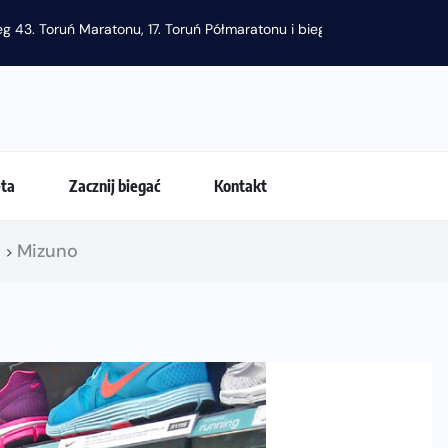
g 43. Toruń Maratonu, 17. Toruń Półmaratonu i biegu na 5 km
eta
Zacznij biegać
Kontakt
!
Mizuno
>