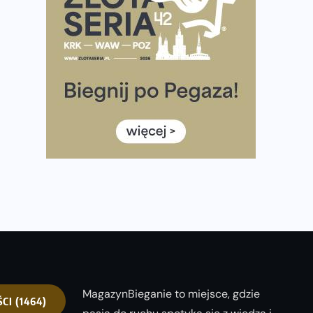
półmaratonem
Już w tę sobotę 35. Bieg Powstania Warszawskiego.
Wystartuje rekordowa liczba uczestników
35. Bieg Powstania Warszawskiego – praktyczny
poradnik przed startem
Ile razy w tygodniu biegać? 3 treningi wystarczą? Jak
często biegać, żeby robić postępy
Już w ten weekend! Przed nami Nocny Portowy
Maraton i Półmaraton Szczeciński. Wszystko, co warto
wiedzieć
MagazynBieganie to miejsce, gdzie
ŚCI
(1464)