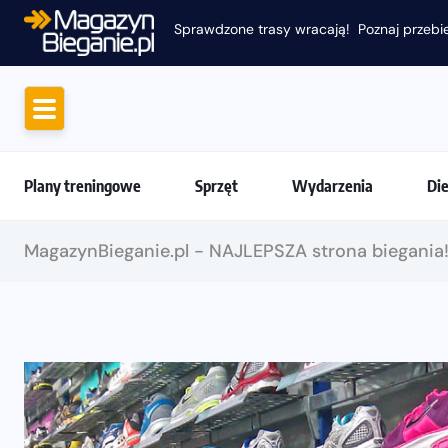
Sprawdzone trasy wracają! Poznaj przebie
Plany treningowe
Sprzęt
Wydarzenia
Di
MagazynBieganie.pl - NAJLEPSZA strona biegania