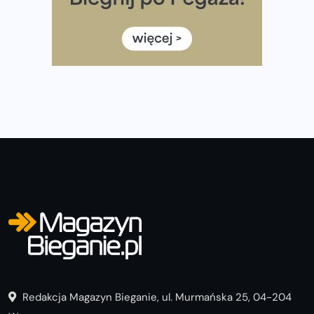
Rozbiegany Olsztyn szykuje się na weekend z
półmaratonem
Już w tę sobotę 35. Bieg Powstania Warszawskiego.
Wystartuje rekordowa liczba uczestników
Redakcja Magazyn Bieganie, ul. Murmańska 25, 04-204