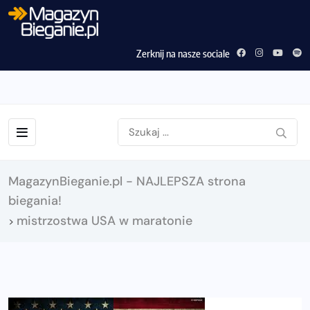
Zerknij na nasze sociale
MagazynBieganie.pl - NAJLEPSZA strona
biegania!
mistrzostwa USA w maratonie
>