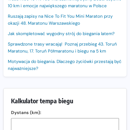
10 km i emocje największego maratonu w Polsce
Ruszają zapisy na Nice To Fit You Mini Maraton przy
okazji 48. Maratonu Warszawskiego
Jak skompletować wygodny strój do biegania latem?
Sprawdzone trasy wracają! Poznaj przebieg 43. Toruń
Maratonu, 17. Toruń Półmaratonu i biegu na 5 km
Motywacja do biegania. Dlaczego życiówki przestają być
najważniejsze?
15. Półmaraton Dwóch Mostów. Jubileuszowa edycja z
rekordową pulą nagród i większym limitem uczestników
Trasa 48. Maratonu Warszawskiego odkryta.
Kalkulator tempa biegu
Sprawdzony przebieg i profil stworzony do szybkiego
biegania
Dystans (km):
Oficjalna koszulka LOTTO 25. Poznań Maratonu!