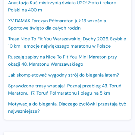
Anastazja Kuś mistrzynią świata U20! Złoto i rekord
Polski na 400 m
XV DAMAK Tarczyn Półmaraton już 13 września.
Sportowe święto dla całych rodzin
Trasa Nice To Fit You Warszawskiej Dychy 2026. Szybkie
10 km i emocje największego maratonu w Polsce
Ruszają zapisy na Nice To Fit You Mini Maraton przy
okazji 48. Maratonu Warszawskiego
Jak skompletować wygodny strój do biegania latem?
Sprawdzone trasy wracają! Poznaj przebieg 43. Toruń
Maratonu, 17. Toruń Półmaratonu i biegu na 5 km
Motywacja do biegania. Dlaczego życiówki przestają być
najważniejsze?
15. Półmaraton Dwóch Mostów. Jubileuszowa edycja z
rekordową pulą nagród i większym limitem uczestników