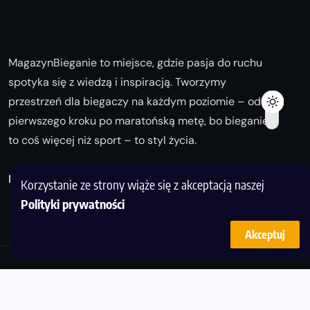
MagazynBieganie to miejsce, gdzie pasja do ruchu
spotyka się z wiedzą i inspiracją. Tworzymy
przestrzeń dla biegaczy na każdym poziomie – od
pierwszego kroku po maratońską metę, bo bieganie
to coś więcej niż sport – to styl życia.
Biegaj z nami i odkrywaj swoją najlepszą wersję!
Korzystanie ze strony wiąże się z akceptacją naszej
Polityki prywatności
Akceptuj
© Copyright 2025
magazynbieganie.pl
powered by
FoolProofSoft