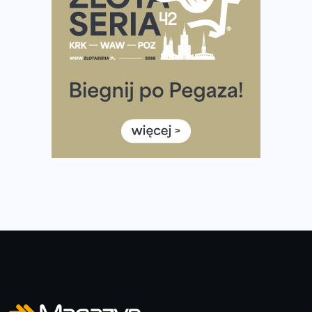
Ponad 12 tysięcy uczestników pobiegło dla Bohaterów!
Tętno vs tempo – czym kierować się w bieganiu?
Co ma dużo białka? Produkty, które warto włączyć do
diety
Rozbiegany Olsztyn szykuje się na weekend z
półmaratonem
Już w tę sobotę 35. Bieg Powstania Warszawskiego.
Wystartuje rekordowa liczba uczestników