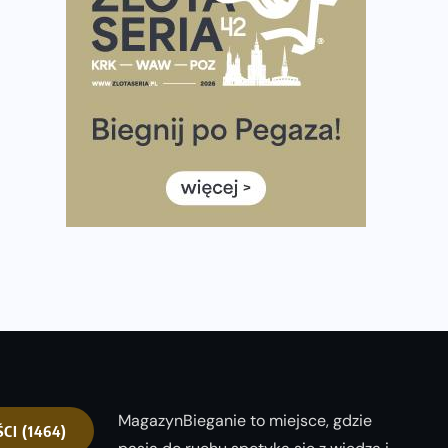
Ponad 12 tysięcy uczestników pobiegło dla Bohaterów!
Tętno vs tempo – czym kierować się w bieganiu?
Co ma dużo białka? Produkty, które warto włączyć do
diety
Rozbiegany Olsztyn szykuje się na weekend z
półmaratonem
Już w tę sobotę 35. Bieg Powstania Warszawskiego.
Wystartuje rekordowa liczba uczestników
35. Bieg Powstania Warszawskiego – praktyczny
poradnik przed startem
MagazynBieganie to miejsce, gdzie
ŚCI
(1464)