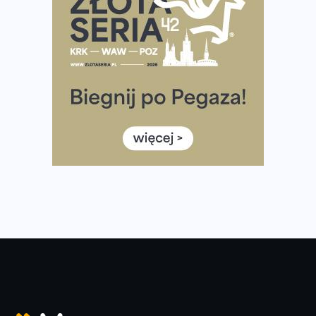
Już w tę sobotę 35. Bieg Powstania Warszawskiego.
Wystartuje rekordowa liczba uczestników
35. Bieg Powstania Warszawskiego – praktyczny
poradnik przed startem
Ile razy w tygodniu biegać? 3 treningi wystarczą? Jak
często biegać, żeby robić postępy
Już w ten weekend! Przed nami Nocny Portowy Maraton
i Półmaraton Szczeciński. Wszystko, co warto wiedzieć