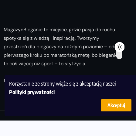
MagazynBieganie to miejsce, gdzie pasja do ruchu
spotyka się z wiedzą i inspiracją. Tworzymy
przestrzeń dla biegaczy na każdym poziomie – od
pierwszego kroku po maratońską metę, bo bieganie
to coś więcej niż sport – to styl życia.
Biegaj z nami i odkrywaj swoją najlepszą wersję!
Korzystanie ze strony wiąże się z akceptacją naszej
Polityki prywatności
Akceptuj
© Copyright 2025
magazynbieganie.pl
powered by
FoolProofSoft