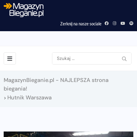
Zerknij na nasze sociale
MagazynBieganie.pl - NAJLEPSZA strona
biegania!
Hutnik Warszawa
>