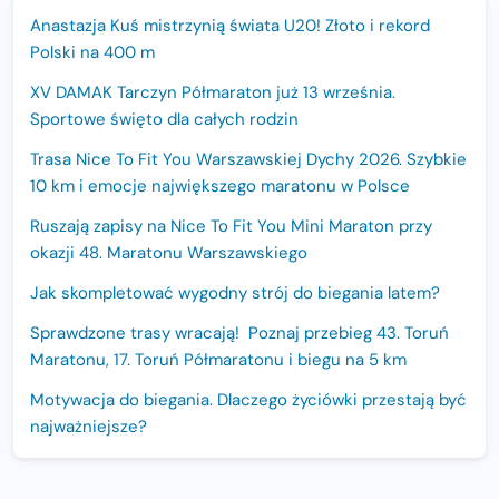
Anastazja Kuś mistrzynią świata U20! Złoto i rekord
Polski na 400 m
XV DAMAK Tarczyn Półmaraton już 13 września.
Sportowe święto dla całych rodzin
Trasa Nice To Fit You Warszawskiej Dychy 2026. Szybkie
10 km i emocje największego maratonu w Polsce
Ruszają zapisy na Nice To Fit You Mini Maraton przy
okazji 48. Maratonu Warszawskiego
Jak skompletować wygodny strój do biegania latem?
Sprawdzone trasy wracają! Poznaj przebieg 43. Toruń
Maratonu, 17. Toruń Półmaratonu i biegu na 5 km
Motywacja do biegania. Dlaczego życiówki przestają być
najważniejsze?
15. Półmaraton Dwóch Mostów. Jubileuszowa edycja z
rekordową pulą nagród i większym limitem uczestników