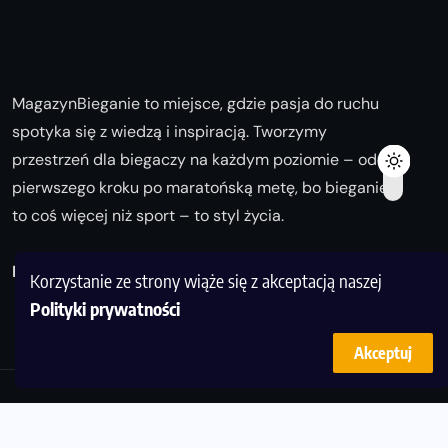
MagazynBieganie to miejsce, gdzie pasja do ruchu
spotyka się z wiedzą i inspiracją. Tworzymy
przestrzeń dla biegaczy na każdym poziomie – od
pierwszego kroku po maratońską metę, bo bieganie
to coś więcej niż sport – to styl życia.
Biegaj z nami i odkrywaj swoją najlepszą wersję!
Korzystanie ze strony wiąże się z akceptacją naszej
Polityki prywatności
Akceptuj
© Copyright 2025
magazynbieganie.pl
powered by