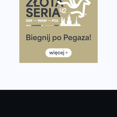
Największy Bieg Powstania Warszawskiego w historii.
Ponad 12 tysięcy uczestników pobiegło dla Bohaterów!
Tętno vs tempo – czym kierować się w bieganiu?
Co ma dużo białka? Produkty, które warto włączyć do
diety
Rozbiegany Olsztyn szykuje się na weekend z
półmaratonem
Już w tę sobotę 35. Bieg Powstania Warszawskiego.
Wystartuje rekordowa liczba uczestników