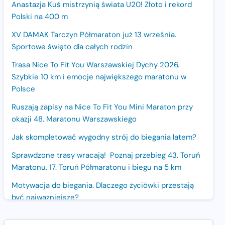
Anastazja Kuś mistrzynią świata U20! Złoto i rekord
Polski na 400 m
XV DAMAK Tarczyn Półmaraton już 13 września.
Sportowe święto dla całych rodzin
Trasa Nice To Fit You Warszawskiej Dychy 2026.
Szybkie 10 km i emocje największego maratonu w
Polsce
Ruszają zapisy na Nice To Fit You Mini Maraton przy
okazji 48. Maratonu Warszawskiego
Jak skompletować wygodny strój do biegania latem?
Sprawdzone trasy wracają! Poznaj przebieg 43. Toruń
Maratonu, 17. Toruń Półmaratonu i biegu na 5 km
Motywacja do biegania. Dlaczego życiówki przestają
być najważniejsze?
15. Półmaraton Dwóch Mostów. Jubileuszowa edycja z