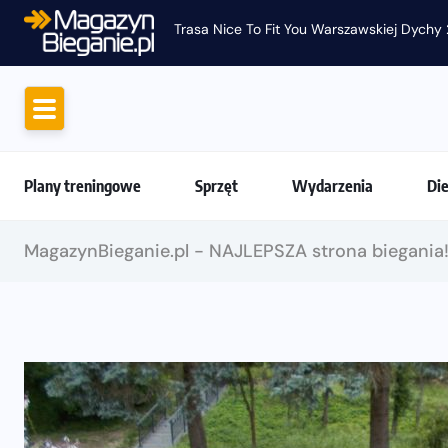
Trasa Nice To Fit You Warszawskiej Dychy 
Plany treningowe
Sprzęt
Wydarzenia
Di
MagazynBieganie.pl - NAJLEPSZA strona biegania