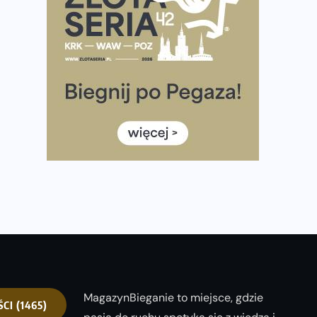
Praska 5k Run gospodarzem Mistrzostw Polski
Największy Bieg Powstania Warszawskiego w historii.
Ponad 12 tysięcy uczestników pobiegło dla Bohaterów!
Tętno vs tempo – czym kierować się w bieganiu?
Co ma dużo białka? Produkty, które warto włączyć do
diety
Rozbiegany Olsztyn szykuje się na weekend z
półmaratonem
Już w tę sobotę 35. Bieg Powstania Warszawskiego.
Wystartuje rekordowa liczba uczestników
MagazynBieganie to miejsce, gdzie
ŚCI
(1465)