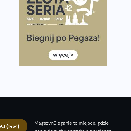
Co ma dużo białka? Produkty, które warto włączyć do
diety
Rozbiegany Olsztyn szykuje się na weekend z
półmaratonem
Już w tę sobotę 35. Bieg Powstania Warszawskiego.
Wystartuje rekordowa liczba uczestników
35. Bieg Powstania Warszawskiego – praktyczny
poradnik przed startem
Ile razy w tygodniu biegać? 3 treningi wystarczą? Jak
często biegać, żeby robić postępy
MagazynBieganie to miejsce, gdzie
ŚCI
(1464)