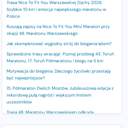
Trasa Nice To Fit You Warszawskiej Dychy 2026.
Szybkie 10 km i emocje największego maratonu w
Polsce
Ruszają zapisy na Nice To Fit You Mini Maraton przy
okazji 48. Maratonu Warszawskiego
Jak skompletować wygodny strój do biegania latem?
Sprawdzone trasy wracają! Poznaj przebieg 43. Toruń
Maratonu, 17. Toruń Półmaratonu i biegu na 5 km
Motywacja do biegania. Dlaczego życiówki przestają
być najważniejsze?
15. Półmaraton Dwóch Mostów. Jubileuszowa edycja z
rekordową pulą nagród i większym limitem
uczestników
Trasa 48. Maratonu Warszawskiego odkryta.
Sprawdzony przebieg i profil stworzony do szybkiego
biegania