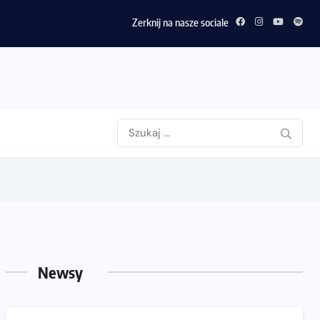
Sprawdzone trasy wracają! Poznaj przebieg 43. Toruń Mara
Zerknij na nasze sociale
Newsy