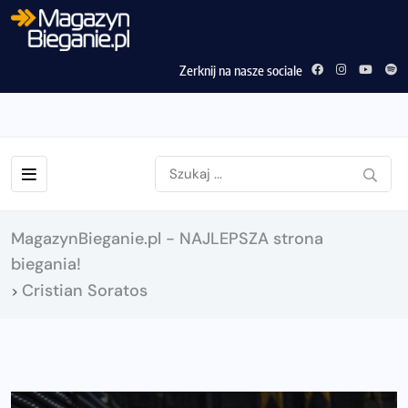
Zerknij na nasze sociale
MagazynBieganie.pl - NAJLEPSZA strona
biegania!
Cristian Soratos
>