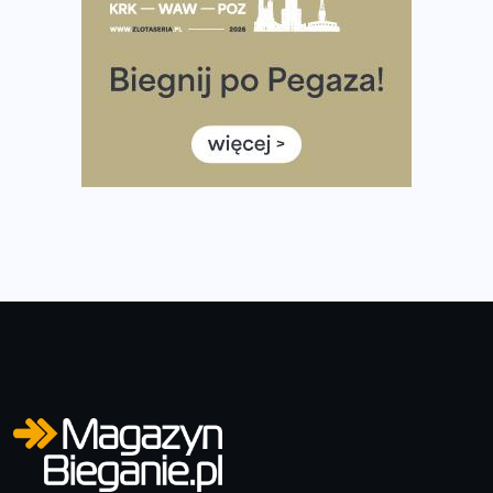
Co ma dużo białka? Produkty, które warto włączyć do
diety
Rozbiegany Olsztyn szykuje się na weekend z
półmaratonem
Już w tę sobotę 35. Bieg Powstania Warszawskiego.
Wystartuje rekordowa liczba uczestników