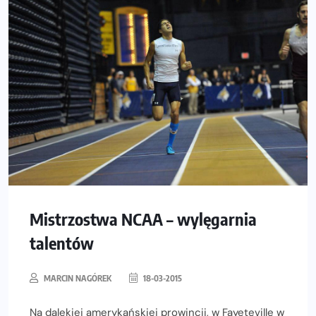
Mistrzostwa NCAA – wylęgarnia
talentów
MARCIN NAGÓREK
18-03-2015
Na dalekiej amerykańskiej prowincji, w Fayeteville w