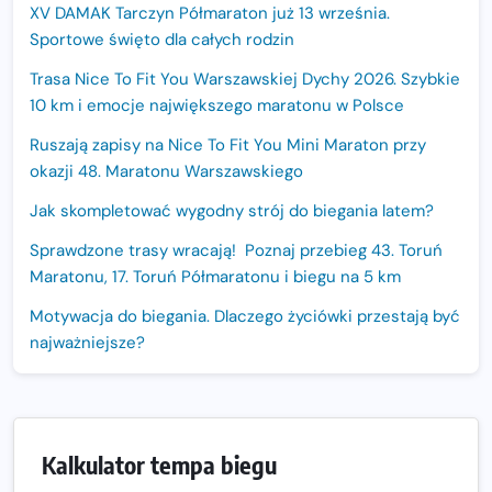
XV DAMAK Tarczyn Półmaraton już 13 września.
Sportowe święto dla całych rodzin
Trasa Nice To Fit You Warszawskiej Dychy 2026. Szybkie
10 km i emocje największego maratonu w Polsce
Ruszają zapisy na Nice To Fit You Mini Maraton przy
okazji 48. Maratonu Warszawskiego
Jak skompletować wygodny strój do biegania latem?
Sprawdzone trasy wracają! Poznaj przebieg 43. Toruń
Maratonu, 17. Toruń Półmaratonu i biegu na 5 km
Motywacja do biegania. Dlaczego życiówki przestają być
najważniejsze?
15. Półmaraton Dwóch Mostów. Jubileuszowa edycja z
rekordową pulą nagród i większym limitem uczestników
Trasa 48. Maratonu Warszawskiego odkryta.
Kalkulator tempa biegu
Sprawdzony przebieg i profil stworzony do szybkiego