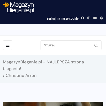
Zerknij na nasze sociale
MagazynBieganie.pl - NAJLEPSZA strona
biegania!
Christine Arron
>