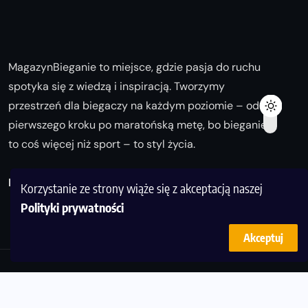
MagazynBieganie to miejsce, gdzie pasja do ruchu
spotyka się z wiedzą i inspiracją. Tworzymy
przestrzeń dla biegaczy na każdym poziomie – od
pierwszego kroku po maratońską metę, bo bieganie
to coś więcej niż sport – to styl życia.
Biegaj z nami i odkrywaj swoją najlepszą wersję!
Korzystanie ze strony wiąże się z akceptacją naszej
Polityki prywatności
Akceptuj
© Copyright 2025
magazynbieganie.pl
powered by
FoolProofSoft