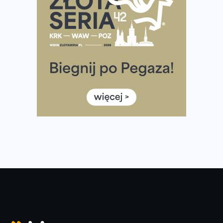
Już w tę sobotę 35. Bieg Powstania Warszawskiego.
Wystartuje rekordowa liczba uczestników
35. Bieg Powstania Warszawskiego – praktyczny
poradnik przed startem
Ile razy w tygodniu biegać? 3 treningi wystarczą? Jak
często biegać, żeby robić postępy
Już w ten weekend! Przed nami Nocny Portowy Maraton
i Półmaraton Szczeciński. Wszystko, co warto wiedzieć