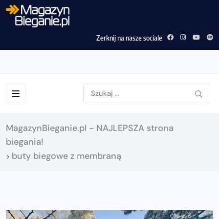
Zerknij na nasze sociale
MagazynBieganie.pl - NAJLEPSZA strona
biegania!
buty biegowe z membraną
>