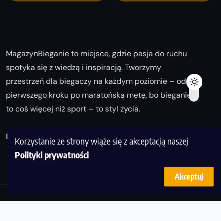
MagazynBieganie to miejsce, gdzie pasja do ruchu
spotyka się z wiedzą i inspiracją. Tworzymy
przestrzeń dla biegaczy na każdym poziomie – od
pierwszego kroku po maratońską metę, bo bieganie
to coś więcej niż sport – to styl życia.
Biegaj z nami i odkrywaj swoją najlepszą wersję!
Korzystanie ze strony wiąże się z akceptacją naszej
Polityki prywatności
Akceptuj
© Copyright 2025
magazynbieganie.pl
powered by