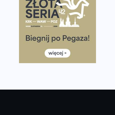
Tętno vs tempo – czym kierować się w bieganiu?
Co ma dużo białka? Produkty, które warto włączyć do
diety
Rozbiegany Olsztyn szykuje się na weekend z
półmaratonem
Już w tę sobotę 35. Bieg Powstania Warszawskiego.
Wystartuje rekordowa liczba uczestników
35. Bieg Powstania Warszawskiego – praktyczny
poradnik przed startem