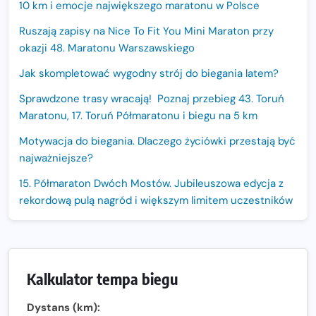
10 km i emocje największego maratonu w Polsce
Ruszają zapisy na Nice To Fit You Mini Maraton przy
okazji 48. Maratonu Warszawskiego
Jak skompletować wygodny strój do biegania latem?
Sprawdzone trasy wracają! Poznaj przebieg 43. Toruń
Maratonu, 17. Toruń Półmaratonu i biegu na 5 km
Motywacja do biegania. Dlaczego życiówki przestają być
najważniejsze?
15. Półmaraton Dwóch Mostów. Jubileuszowa edycja z
rekordową pulą nagród i większym limitem uczestników
Trasa 48. Maratonu Warszawskiego odkryta.
Sprawdzony przebieg i profil stworzony do szybkiego
biegania
Kalkulator tempa biegu
Oficjalna koszulka LOTTO 25. Poznań Maratonu!
Dystans (km):
Amazfit Balance 3: Kompleksowe narzędzie dla biegacza