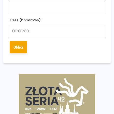
i zawodnika Hyrox?
Regeneracja w bieganiu. Co warto o niej wiedzieć?
Czas (hh:mm:ss):
Ostatnie wolne miejsca na jubileuszowy Bieg
Fabrykanta. Organizatorzy odkrywają trasę dzień po
dniu.
Złota Seria 42 rośnie. Coraz więcej maratończyków
Oblicz
wybiera wyzwanie trzech największych maratonów w
Polsce
Praska 5k Run gospodarzem Mistrzostw Polski
Największy Bieg Powstania Warszawskiego w historii.
Ponad 12 tysięcy uczestników pobiegło dla Bohaterów!
Tętno vs tempo – czym kierować się w bieganiu?
Co ma dużo białka? Produkty, które warto włączyć do
diety