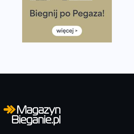
Rozbiegany Olsztyn szykuje się na weekend z
półmaratonem
Już w tę sobotę 35. Bieg Powstania Warszawskiego.
Wystartuje rekordowa liczba uczestników
35. Bieg Powstania Warszawskiego – praktyczny
poradnik przed startem