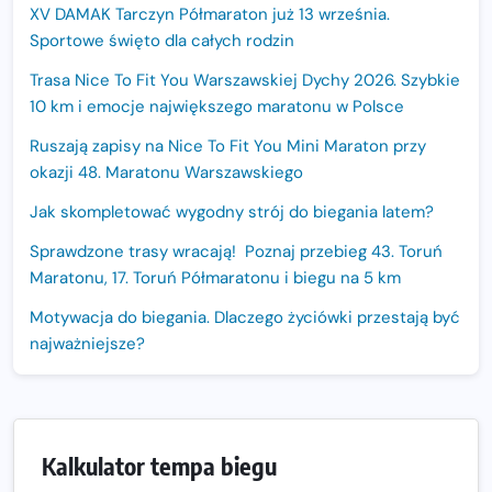
XV DAMAK Tarczyn Półmaraton już 13 września.
Sportowe święto dla całych rodzin
Trasa Nice To Fit You Warszawskiej Dychy 2026. Szybkie
10 km i emocje największego maratonu w Polsce
Ruszają zapisy na Nice To Fit You Mini Maraton przy
okazji 48. Maratonu Warszawskiego
Jak skompletować wygodny strój do biegania latem?
Sprawdzone trasy wracają! Poznaj przebieg 43. Toruń
Maratonu, 17. Toruń Półmaratonu i biegu na 5 km
Motywacja do biegania. Dlaczego życiówki przestają być
najważniejsze?
15. Półmaraton Dwóch Mostów. Jubileuszowa edycja z
rekordową pulą nagród i większym limitem uczestników
Trasa 48. Maratonu Warszawskiego odkryta.
Kalkulator tempa biegu
Sprawdzony przebieg i profil stworzony do szybkiego