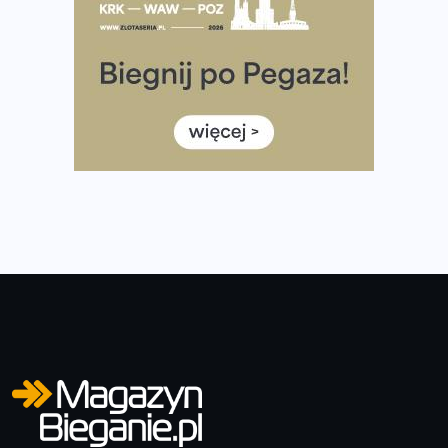
Co ma dużo białka? Produkty, które warto włączyć do
diety
Rozbiegany Olsztyn szykuje się na weekend z
półmaratonem
Już w tę sobotę 35. Bieg Powstania Warszawskiego.
Wystartuje rekordowa liczba uczestników