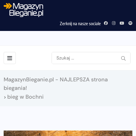
Zerknij na nasze sociale
MagazynBieganie.pl - NAJLEPSZA strona
biegania!
bieg w Bochni
>