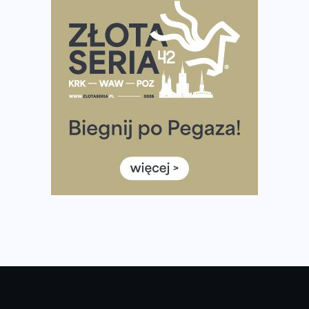
Praska 5k Run gospodarzem Mistrzostw Polski
Największy Bieg Powstania Warszawskiego w historii.
Ponad 12 tysięcy uczestników pobiegło dla Bohaterów!
Tętno vs tempo – czym kierować się w bieganiu?
Co ma dużo białka? Produkty, które warto włączyć do
diety
Rozbiegany Olsztyn szykuje się na weekend z
półmaratonem
Już w tę sobotę 35. Bieg Powstania Warszawskiego.
Wystartuje rekordowa liczba uczestników