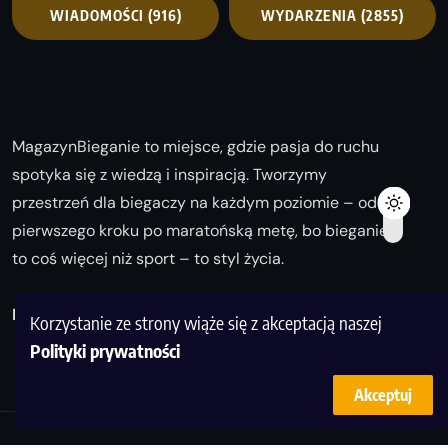
WIADOMOŚCI
(916)
WYDARZENIA
(2855)
MagazynBieganie to miejsce, gdzie pasja do ruchu
spotyka się z wiedzą i inspiracją. Tworzymy
przestrzeń dla biegaczy na każdym poziomie – od
pierwszego kroku po maratońską metę, bo bieganie
to coś więcej niż sport – to styl życia.
Biegaj z nami i odkrywaj swoją najlepszą wersję!
Korzystanie ze strony wiąże się z akceptacją naszej
Polityki prywatności
Akceptuj