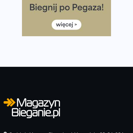
Medal i koszulka 35. Biegu Powstania Warszawskiego. Na
listach startowych są jeszcze wolne miejsca
Jaki smartwatch dla biegaczy, którzy chcą też przy
okazji trenować pod HYROX?
Jak zaplanować domowe cardio bez przepełniania
mieszkania sprzętem