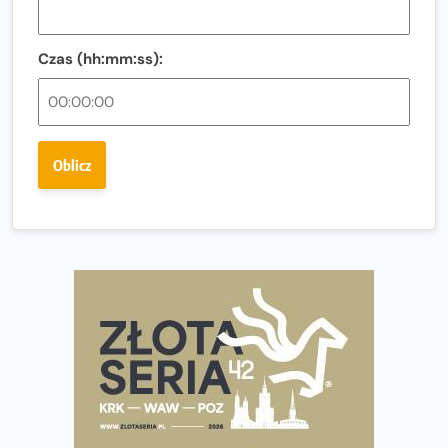
Co ma dużo białka? Produkty, które warto włączyć do
diety
Czas (hh:mm:ss):
Rozbiegany Olsztyn szykuje się na weekend z
półmaratonem
Już w tę sobotę 35. Bieg Powstania Warszawskiego.
Oblicz
Wystartuje rekordowa liczba uczestników
35. Bieg Powstania Warszawskiego – praktyczny
poradnik przed startem
Ile razy w tygodniu biegać? 3 treningi wystarczą? Jak
często biegać, żeby robić postępy
Już w ten weekend! Przed nami Nocny Portowy Maraton
i Półmaraton Szczeciński. Wszystko, co warto wiedzieć
European Marathon Classics – jak zweryfikować swój
wynik