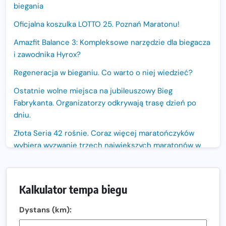
biegania
Oficjalna koszulka LOTTO 25. Poznań Maratonu!
Amazfit Balance 3: Kompleksowe narzędzie dla biegacza
i zawodnika Hyrox?
Regeneracja w bieganiu. Co warto o niej wiedzieć?
Ostatnie wolne miejsca na jubileuszowy Bieg
Fabrykanta. Organizatorzy odkrywają trasę dzień po
dniu.
Złota Seria 42 rośnie. Coraz więcej maratończyków
wybiera wyzwanie trzech największych maratonów w
Polsce
Praska 5k Run gospodarzem Mistrzostw Polski
Kalkulator tempa biegu
Największy Bieg Powstania Warszawskiego w historii.
Ponad 12 tysięcy uczestników pobiegło dla Bohaterów!
Dystans (km):
Tętno vs tempo – czym kierować się w bieganiu?