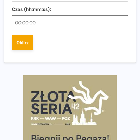
Regeneracja w bieganiu. Co warto o niej wiedzieć?
Czas (hh:mm:ss):
Ostatnie wolne miejsca na jubileuszowy Bieg
Fabrykanta. Organizatorzy odkrywają trasę dzień po
dniu.
Złota Seria 42 rośnie. Coraz więcej maratończyków
Oblicz
wybiera wyzwanie trzech największych maratonów w
Polsce
Praska 5k Run gospodarzem Mistrzostw Polski
Największy Bieg Powstania Warszawskiego w historii.
Ponad 12 tysięcy uczestników pobiegło dla Bohaterów!
Tętno vs tempo – czym kierować się w bieganiu?
Co ma dużo białka? Produkty, które warto włączyć do
diety
Rozbiegany Olsztyn szykuje się na weekend z
półmaratonem