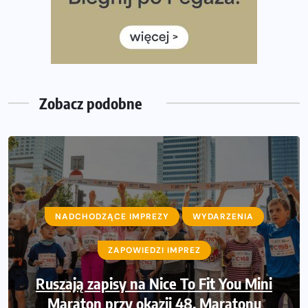
Już w tę sobotę 35. Bieg Powstania Warszawskiego.
Wystartuje rekordowa liczba uczestników
35. Bieg Powstania Warszawskiego – praktyczny
poradnik przed startem
Zobacz podobne
NADCHODZĄCE IMPREZY
NADCHODZĄCE IMPREZY
WYDARZENIA
WYDARZENIA
ZAPOWIEDZI IMPREZ
ZAPOWIEDZI IMPREZ
Ruszają zapisy na Nice To Fit You Mini
Sprawdzone trasy wracają! Poznaj
przebieg 43. Toruń Maratonu, 17. Toruń
Maraton przy okazji 48. Maratonu