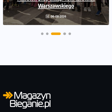
Półmaratonu i biegu na 5 km
Warszawskiego
06-08-2026
06-08-2026