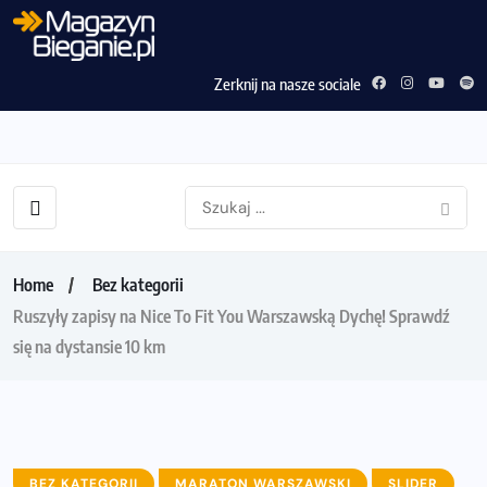
Zerknij na nasze sociale
Home
Bez kategorii
Ruszyły zapisy na Nice To Fit You Warszawską Dychę! Sprawdź
się na dystansie 10 km
BEZ KATEGORII
MARATON WARSZAWSKI
SLIDER