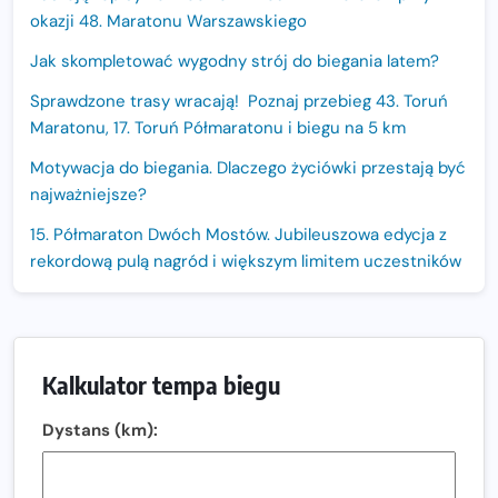
okazji 48. Maratonu Warszawskiego
Jak skompletować wygodny strój do biegania latem?
Sprawdzone trasy wracają! Poznaj przebieg 43. Toruń
Maratonu, 17. Toruń Półmaratonu i biegu na 5 km
Motywacja do biegania. Dlaczego życiówki przestają być
najważniejsze?
15. Półmaraton Dwóch Mostów. Jubileuszowa edycja z
rekordową pulą nagród i większym limitem uczestników
Trasa 48. Maratonu Warszawskiego odkryta.
Sprawdzony przebieg i profil stworzony do szybkiego
biegania
Kalkulator tempa biegu
Oficjalna koszulka LOTTO 25. Poznań Maratonu!
Dystans (km):
Amazfit Balance 3: Kompleksowe narzędzie dla biegacza
i zawodnika Hyrox?