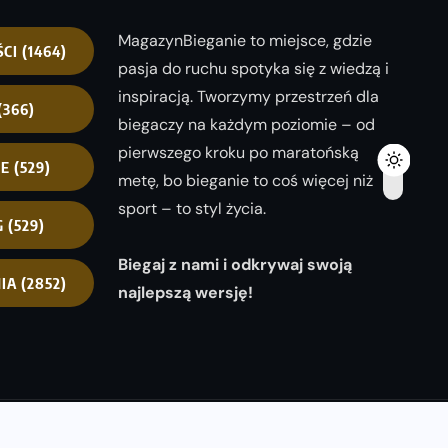
MagazynBieganie to miejsce, gdzie
ŚCI
(1464)
pasja do ruchu spotyka się z wiedzą i
inspiracją. Tworzymy przestrzeń dla
(366)
biegaczy na każdym poziomie – od
pierwszego kroku po maratońską
NE
(529)
metę, bo bieganie to coś więcej niż
sport – to styl życia.
G
(529)
Biegaj z nami i odkrywaj swoją
IA
(2852)
najlepszą wersję!
opyright 2025
magazynbieganie.pl
powered by
FoolProofSoft