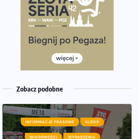
półmaratonem
Już w tę sobotę 35. Bieg Powstania Warszawskiego.
Wystartuje rekordowa liczba uczestników
35. Bieg Powstania Warszawskiego – praktyczny
poradnik przed startem
Ile razy w tygodniu biegać? 3 treningi wystarczą? Jak
często biegać, żeby robić postępy
Już w ten weekend! Przed nami Nocny Portowy
Maraton i Półmaraton Szczeciński. Wszystko, co warto
wiedzieć
Zobacz podobne
INFORMACJE PRASOWE
SLIDER
WIADOMOŚCI
WYDARZENIA