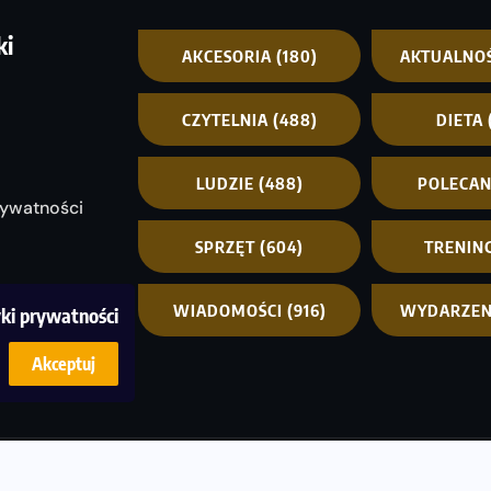
ki
AKCESORIA
(180)
AKTUALNO
CZYTELNIA
(488)
DIETA
LUDZIE
(488)
POLECA
rywatności
SPRZĘT
(604)
TRENIN
WIADOMOŚCI
(916)
WYDARZEN
yki prywatności
Akceptuj
© C