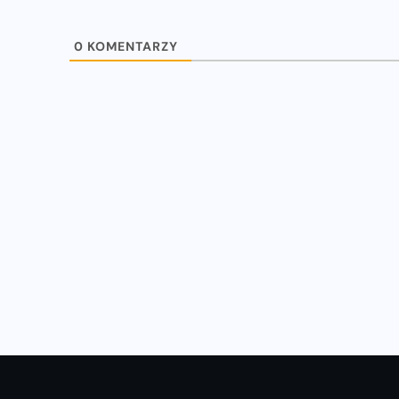
0
KOMENTARZY
WIADOMOŚCI
u
Natalia Kaczmarek i Ewa Swoboda
z nowymi rekordami!
16-07-2023