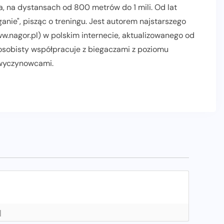
, na dystansach od 800 metrów do 1 mili. Od lat
nie", pisząc o treningu. Jest autorem najstarszego
.nagor.pl) w polskim internecie, aktualizowanego od
 osobisty współpracuje z biegaczami z poziomu
 wyczynowcami.
AKTUALNOŚCI
INFORMACJE PRASOWE
POLECANE
PROMOCJE
]
RELACJE Z BIEGÓW
SLIDER