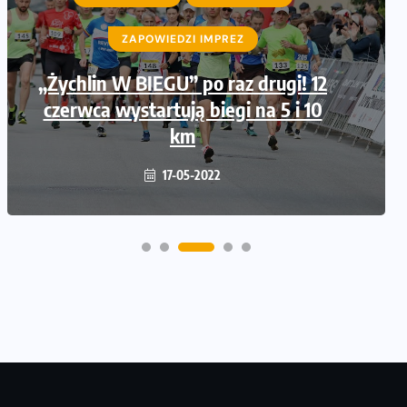
ZAPOWIEDZI IMPREZ
„Żychlin W BIEGU” po raz drugi! 12
czerwca wystartują biegi na 5 i 10
km
17-05-2022