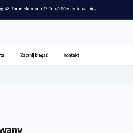
g 43. Toruń Maratonu, 17. Toruń Półmaratonu i biegu na 5 km
eta
Zacznij biegać
Kontakt
owany