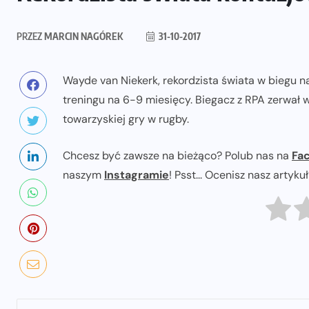
PRZEZ
MARCIN NAGÓREK
31-10-2017
Wayde van Niekerk, rekordzista świata w biegu na
treningu na 6-9 miesięcy. Biegacz z RPA zerwał 
towarzyskiej gry w rugby.
Chcesz być zawsze na bieżąco? Polub nas na
Fa
naszym
Instagramie
! Psst... Ocenisz nasz artyku