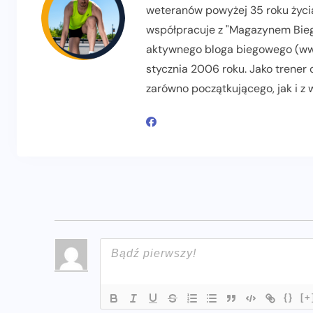
weteranów powyżej 35 roku życia
współpracuje z "Magazynem Biega
aktywnego bloga biegowego (www
stycznia 2006 roku. Jako trener
zarówno początkującego, jak i z
{}
[+