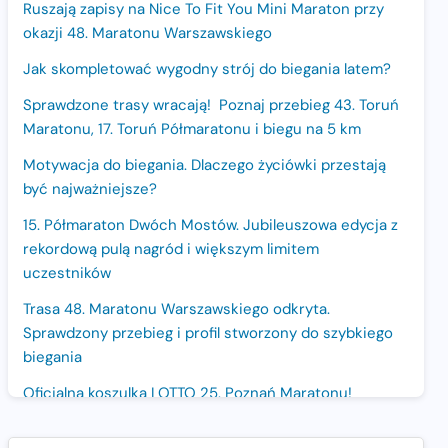
Ruszają zapisy na Nice To Fit You Mini Maraton przy
okazji 48. Maratonu Warszawskiego
Jak skompletować wygodny strój do biegania latem?
Sprawdzone trasy wracają! Poznaj przebieg 43. Toruń
Maratonu, 17. Toruń Półmaratonu i biegu na 5 km
Motywacja do biegania. Dlaczego życiówki przestają
być najważniejsze?
15. Półmaraton Dwóch Mostów. Jubileuszowa edycja z
rekordową pulą nagród i większym limitem
uczestników
Trasa 48. Maratonu Warszawskiego odkryta.
Sprawdzony przebieg i profil stworzony do szybkiego
biegania
Oficjalna koszulka LOTTO 25. Poznań Maratonu!
Amazfit Balance 3: Kompleksowe narzędzie dla