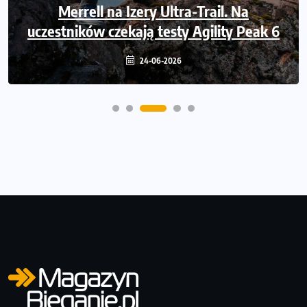
pobiegnij po wsparcie dla osób z
Merrell na Izery Ultra-Trail. Na
uczestników czekają testy Agility Peak 6
niepełnosprawnością ruchową
24-06-2026
14-06-2026