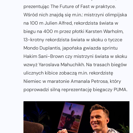
prezentując The Future of Fast w praktyce.
Wśród nich znajdą się m.in.: mistrzyni olimpijska
na 100 m Julien Alfred, rekordzista świata w
biegu na 400 m przez płotki Karsten Warholm,
13-krotny rekordzista świata w skoku o tyczce
Mondo Duplantis, japońska gwiazda sprintu
Hakim Sani-Brown czy mistrzyni świata w skoku
wzwyż Yaroslava Mahuchikh. Na trasach biegów
ulicznych kibice zobaczą m.in. rekordzistę
Niemiec w maratonie Amanala Petrosa, który
poprowadzi silną reprezentację biegaczy PUMA.