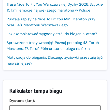
Trasa Nice To Fit You Warszawskiej Dychy 2026. Szybkie
10 km i emocje największego maratonu w Polsce
Ruszają zapisy na Nice To Fit You Mini Maraton przy
okazji 48. Maratonu Warszawskiego
Jak skompletować wygodny strój do biegania latem?
Sprawdzone trasy wracają! Poznaj przebieg 43. Toruń
Maratonu, 17. Toruń Półmaratonu i biegu na 5 km
Motywacja do biegania. Dlaczego życiówki przestają być
najważniejsze?
15. Półmaraton Dwóch Mostów. Jubileuszowa edycja z
rekordową pulą nagród i większym limitem uczestników
Trasa 48. Maratonu Warszawskiego odkryta.
Kalkulator tempa biegu
Sprawdzony przebieg i profil stworzony do szybkiego
biegania
Dystans (km):
Oficjalna koszulka LOTTO 25. Poznań Maratonu!