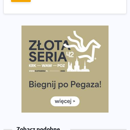
Złota Seria 42 rośnie. Coraz więcej maratończyków
wybiera wyzwanie trzech największych maratonów w
Polsce
Praska 5k Run gospodarzem Mistrzostw Polski
Największy Bieg Powstania Warszawskiego w historii.
Ponad 12 tysięcy uczestników pobiegło dla Bohaterów!
Tętno vs tempo – czym kierować się w bieganiu?
Co ma dużo białka? Produkty, które warto włączyć do
diety
Rozbiegany Olsztyn szykuje się na weekend z
półmaratonem
Już w tę sobotę 35. Bieg Powstania Warszawskiego.
Wystartuje rekordowa liczba uczestników
Zobacz podobne