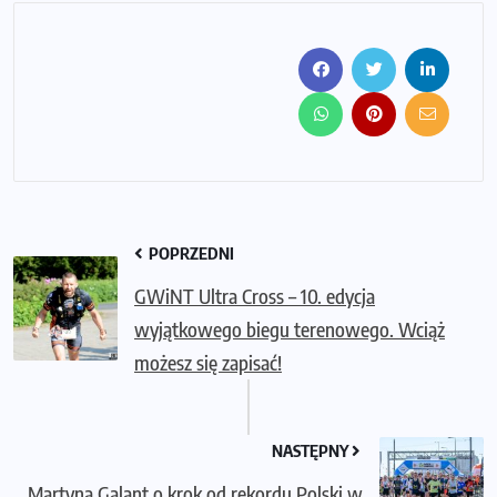
POPRZEDNI
GWiNT Ultra Cross – 10. edycja
wyjątkowego biegu terenowego. Wciąż
możesz się zapisać!
NASTĘPNY
Martyna Galant o krok od rekordu Polski w