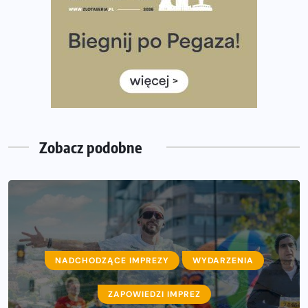
35. Bieg Powstania Warszawskiego – praktyczny
poradnik przed startem
Ile razy w tygodniu biegać? 3 treningi wystarczą? Jak
często biegać, żeby robić postępy
Już w ten weekend! Przed nami Nocny Portowy Maraton
i Półmaraton Szczeciński. Wszystko, co warto wiedzieć
Zobacz podobne
NADCHODZĄCE IMPREZY
WYDARZENIA
ZAPOWIEDZI IMPREZ