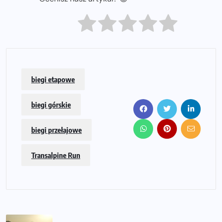
biegi etapowe
biegi górskie
biegi przełajowe
Transalpine Run