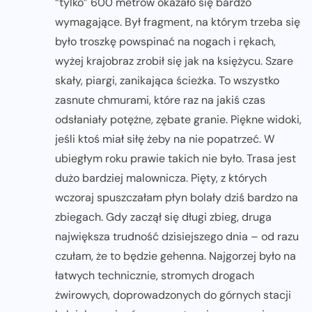
“tylko” 600 metrów okazało się bardzo
wymagające. Był fragment, na którym trzeba się
było troszkę powspinać na nogach i rękach,
wyżej krajobraz zrobił się jak na księżycu. Szare
skały, piargi, zanikająca ścieżka. To wszystko
zasnute chmurami, które raz na jakiś czas
odsłaniały potężne, zębate granie. Piękne widoki,
jeśli ktoś miał siłę żeby na nie popatrzeć. W
ubiegłym roku prawie takich nie było. Trasa jest
dużo bardziej malownicza. Pięty, z których
wczoraj spuszczałam płyn bolały dziś bardzo na
zbiegach. Gdy zaczął się długi zbieg, druga
największa trudność dzisiejszego dnia – od razu
czułam, że to będzie gehenna. Najgorzej było na
łatwych technicznie, stromych drogach
żwirowych, doprowadzonych do górnych stacji