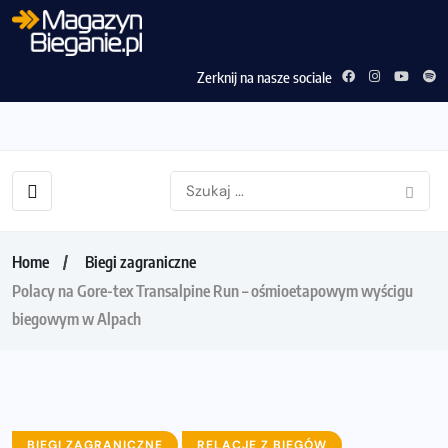
Zerknij na nasze sociale
Home
Biegi zagraniczne
Polacy na Gore-tex Transalpine Run – ośmioetapowym wyścigu
biegowym w Alpach
BIEGI ZAGRANICZNE
RELACJE Z BIEGÓW