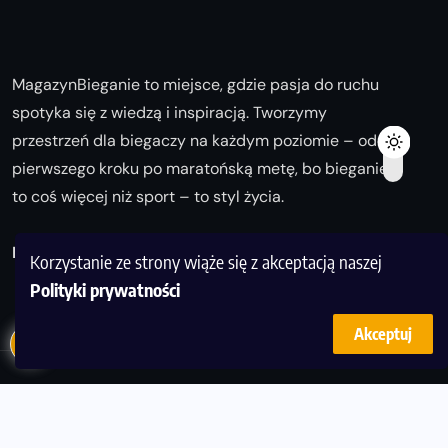
MagazynBieganie to miejsce, gdzie pasja do ruchu
spotyka się z wiedzą i inspiracją. Tworzymy
przestrzeń dla biegaczy na każdym poziomie – od
pierwszego kroku po maratońską metę, bo bieganie
to coś więcej niż sport – to styl życia.
Biegaj z nami i odkrywaj swoją najlepszą wersję!
Korzystanie ze strony wiąże się z akceptacją naszej
Polityki prywatności
Akceptuj
© Copyright 2025
magazynbieganie.pl
powered by
FoolProofSoft