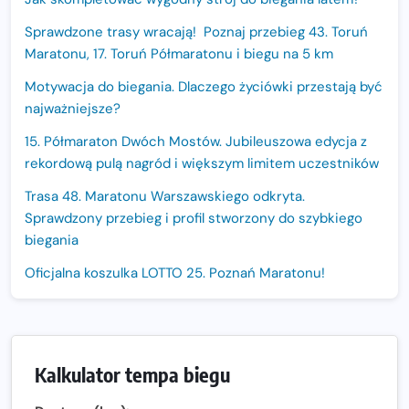
Sprawdzone trasy wracają! Poznaj przebieg 43. Toruń
Maratonu, 17. Toruń Półmaratonu i biegu na 5 km
Motywacja do biegania. Dlaczego życiówki przestają być
najważniejsze?
15. Półmaraton Dwóch Mostów. Jubileuszowa edycja z
rekordową pulą nagród i większym limitem uczestników
Trasa 48. Maratonu Warszawskiego odkryta.
Sprawdzony przebieg i profil stworzony do szybkiego
biegania
Oficjalna koszulka LOTTO 25. Poznań Maratonu!
Amazfit Balance 3: Kompleksowe narzędzie dla biegacza
i zawodnika Hyrox?
Regeneracja w bieganiu. Co warto o niej wiedzieć?
Kalkulator tempa biegu
Ostatnie wolne miejsca na jubileuszowy Bieg