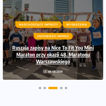
NADCHODZĄCE IMPREZY
NADCHODZĄCE IMPREZY
WYDARZENIA
WYDARZENIA
ZAPOWIEDZI IMPREZ
ZAPOWIEDZI IMPREZ
Ruszają zapisy na Nice To Fit You Mini
Sprawdzone trasy wracają! Poznaj
przebieg 43. Toruń Maratonu, 17. Toruń
Maraton przy okazji 48. Maratonu
Półmaratonu i biegu na 5 km
Warszawskiego
06-08-2026
06-08-2026