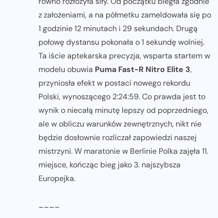
równo rozłożyła siły. Od początku biegła zgodnie
z założeniami, a na półmetku zameldowała się po
1 godzinie 12 minutach i 29 sekundach. Drugą
połowę dystansu pokonała o 1 sekundę wolniej.
Ta iście aptekarska precyzja, wsparta startem w
modelu obuwia
Puma Fast-R Nitro Elite 3
,
przyniosła efekt w postaci nowego rekordu
Polski, wynoszącego 2:24:59. Co prawda jest to
wynik o niecałą minutę lepszy od poprzedniego,
ale w obliczu warunków zewnętrznych, nikt nie
będzie dosłownie rozliczał zapowiedzi naszej
mistrzyni. W maratonie w Berlinie Polka zajęła 11.
miejsce, kończąc bieg jako 3. najszybsza
Europejka.
____