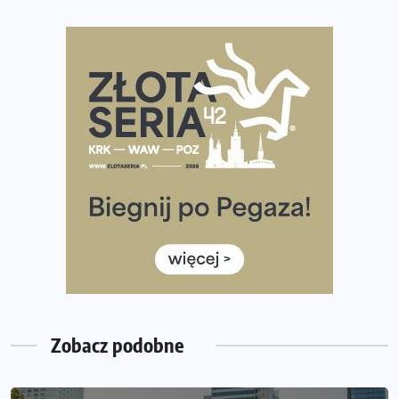
Największy Bieg Powstania Warszawskiego w historii.
Ponad 12 tysięcy uczestników pobiegło dla Bohaterów!
Tętno vs tempo – czym kierować się w bieganiu?
Co ma dużo białka? Produkty, które warto włączyć do
diety
Rozbiegany Olsztyn szykuje się na weekend z
półmaratonem
Już w tę sobotę 35. Bieg Powstania Warszawskiego.
Wystartuje rekordowa liczba uczestników
35. Bieg Powstania Warszawskiego – praktyczny
poradnik przed startem
Zobacz podobne