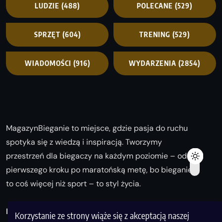
LUDZIE
(488)
POLECANE
(529)
SPRZĘT
(604)
TRENING
(529)
WIADOMOŚCI
(916)
WYDARZENIA
(2854)
MagazynBieganie to miejsce, gdzie pasja do ruchu
spotyka się z wiedzą i inspiracją. Tworzymy
przestrzeń dla biegaczy na każdym poziomie – od
pierwszego kroku po maratońską metę, bo bieganie
to coś więcej niż sport – to styl życia.
Biegaj z nami i odkrywaj swoją najlepszą wersję!
Korzystanie ze strony wiąże się z akceptacją naszej