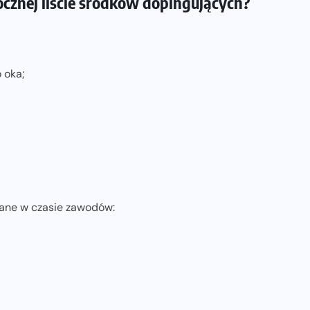
ocznej liście środków dopingujących?
 oka;
ane w czasie zawodów: