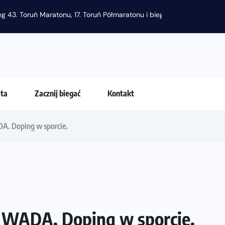
g 43. Toruń Maratonu, 17. Toruń Półmaratonu i biegu na 5 km
eta
Zacznij biegać
Kontakt
A. Doping w sporcie.
z WADA. Doping w sporcie.