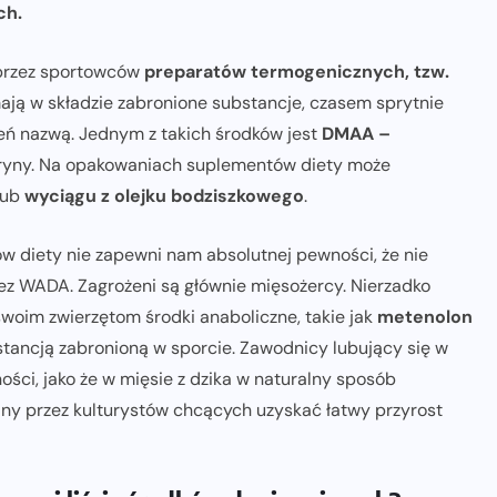
ch.
 przez sportowców
preparatów termogenicznych, tzw.
mają w składzie zabronione substancje, czasem sprytnie
eń nazwą. Jednym z takich środków jest
DMAA –
dryny. Na opakowaniach suplementów diety może
lub
wyciągu z olejku bodziszkowego
.
 diety nie zapewni nam absolutnej pewności, że nie
z WADA. Zagrożeni są głównie mięsożercy. Nierzadko
swoim zwierzętom środki anaboliczne, takie jak
metenolon
bstancją zabronioną w sporcie. Zawodnicy lubujący się w
ości, jako że w mięsie z dzika w naturalny sposób
ny przez kulturystów chcących uzyskać łatwy przyrost