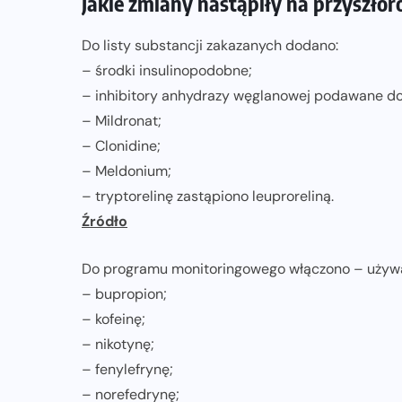
Jakie zmiany nastąpiły na przyszłor
Do listy substancji zakazanych dodano:
– środki insulinopodobne;
– inhibitory anhydrazy węglanowej podawane do
– Mildronat;
– Clonidine;
– Meldonium;
– tryptorelinę zastąpiono leuproreliną.
Źródło
Do programu monitoringowego włączono – używ
– bupropion;
– kofeinę;
– nikotynę;
– fenylefrynę;
– norefedrynę;