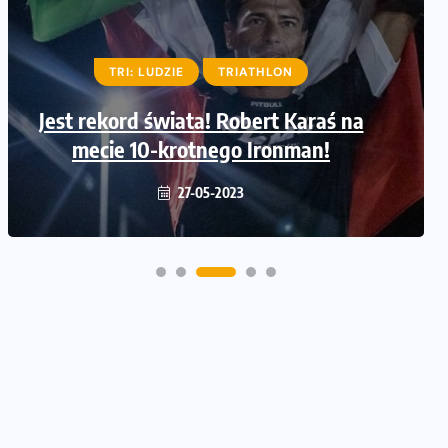
TRI: LUDZIE
LUDZIE
TRIATHLON
TRIATHLON
Jest rekord świata! Robert Karaś na
Adrian Kostera ustanowił rekord
świata w pięciokrotnym IRONMAN!
mecie 10-krotnego Ironman!
30-06-2022
27-05-2023