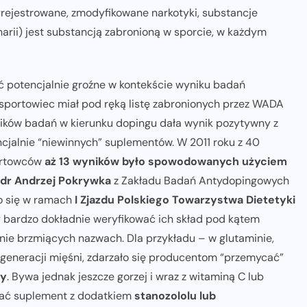
 wyrejestrowane, zmodyfikowane narkotyki, substancje
arii) jest substancją zabronioną w sporcie, w każdym
ć potencjalnie groźne w kontekście wyniku badań
 sportowiec miał pod ręką listę zabronionych przez WADA
ników badań w kierunku dopingu dała wynik pozytywny z
alnie “niewinnych” suplementów. W 2011 roku z 40
ortowców
aż 13 wyników było spowodowanych użyciem
dr Andrzej Pokrywka
z Zakładu Badań Antydopingowych
o się w ramach
I Zjazdu Polskiego Towarzystwa Dietetyki
y bardzo dokładnie weryfikować ich skład pod kątem
nie brzmiących nazwach. Dla przykładu – w glutaminie,
eneracji mięśni, zdarzało się producentom “przemycać”
ny
. Bywa jednak jeszcze gorzej i wraz z witaminą C lub
ać suplement z dodatkiem
stanozololu lub