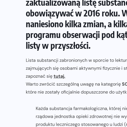
zaktualizowaną listę substan
obowiązywać w 2016 roku. W
TRI: TRENING
TRIATHLON
naniesiono kilka zmian, a k
programu obserwacji pod ką
a
Sposoby na regenerację i
zachowanie zdrowia zimą
listy w przyszłości.
23-01-2024
Lista substancji zabronionych w sporcie to lekt
zajmujących się osobami aktywnymi fizycznie i s
zapoznać się
tutaj.
Warto zwrócić szczególną uwagę na kategorię
S0
które nie zostały oficjalnie dopuszczone do użyt
Każda substancja farmakologiczna, której nie
rządowa jednostka opieki zdrowotnej nie wy
produktu leczniczego stosowanego u ludzi (n