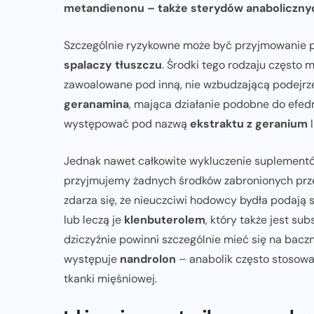
metandienonu – także sterydów anaboliczny
Szczególnie ryzykowne może być przyjmowanie
spalaczy tłuszczu
. Środki tego rodzaju często 
zawoalowane pod inną, nie wzbudzającą podejrz
geranamina
, mająca działanie podobne do efe
występować pod nazwą
ekstraktu z geranium
Jednak nawet całkowite wykluczenie suplementów
przyjmujemy żadnych środków zabronionych prze
zdarza się, że nieuczciwi hodowcy bydła podają 
lub leczą je
klenbuterolem
, który także jest su
dziczyźnie powinni szczególnie mieć się na baczn
występuje
nandrolon
– anabolik często stosowa
tkanki mięśniowej.