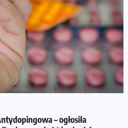
tydopingowa – ogłosiła