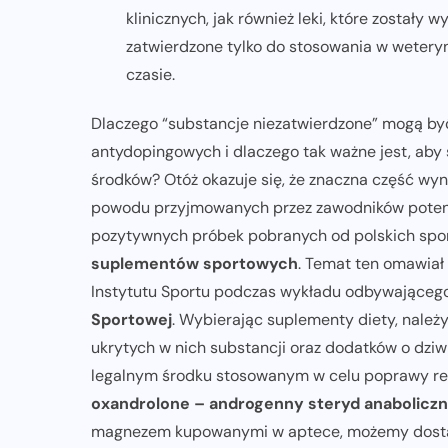
klinicznych, jak również leki, które zostały
zatwierdzone tylko do stosowania w weteryn
czasie.
Dlaczego “substancje niezatwierdzone” mogą by
antydopingowych i dlaczego tak ważne jest, aby
środków? Otóż okazuje się, że znaczna część wy
powodu przyjmowanych przez zawodników potencj
pozytywnych próbek pobranych od polskich sp
suplementów sportowych
. Temat ten omawiał
Instytutu Sportu podczas wykładu odbywająceg
Sportowej
. Wybierając suplementy diety, należ
ukrytych w nich substancji oraz dodatków o dziw
legalnym środku stosowanym w celu poprawy reg
oxandrolone – androgenny steryd anabolicz
magnezem kupowanymi w aptece, możemy dost