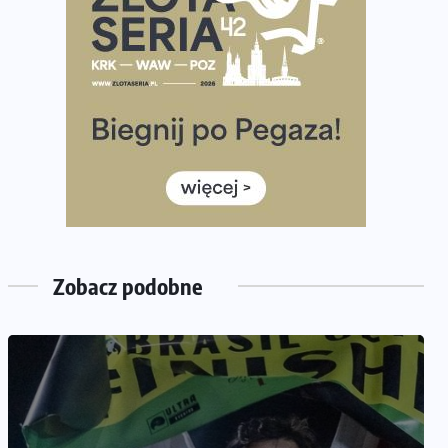
półmaratonem
Już w tę sobotę 35. Bieg Powstania Warszawskiego.
Wystartuje rekordowa liczba uczestników
35. Bieg Powstania Warszawskiego – praktyczny
poradnik przed startem
Ile razy w tygodniu biegać? 3 treningi wystarczą? Jak
często biegać, żeby robić postępy
Już w ten weekend! Przed nami Nocny Portowy
Maraton i Półmaraton Szczeciński. Wszystko, co warto
wiedzieć
Zobacz podobne