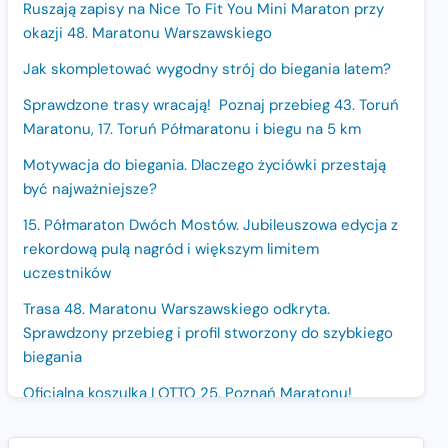
Ruszają zapisy na Nice To Fit You Mini Maraton przy
okazji 48. Maratonu Warszawskiego
Jak skompletować wygodny strój do biegania latem?
Sprawdzone trasy wracają! Poznaj przebieg 43. Toruń
Maratonu, 17. Toruń Półmaratonu i biegu na 5 km
Motywacja do biegania. Dlaczego życiówki przestają
być najważniejsze?
15. Półmaraton Dwóch Mostów. Jubileuszowa edycja z
rekordową pulą nagród i większym limitem
uczestników
Trasa 48. Maratonu Warszawskiego odkryta.
Sprawdzony przebieg i profil stworzony do szybkiego
biegania
Oficjalna koszulka LOTTO 25. Poznań Maratonu!
Amazfit Balance 3: Kompleksowe narzędzie dla