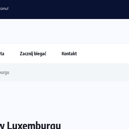
tonu!
eta
Zacznij biegać
Kontakt
burgu
 w Luxemburgu