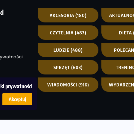
ki
AKCESORIA
(180)
AKTUALNO
CZYTELNIA
(487)
DIETA
LUDZIE
(488)
POLECA
rywatności
SPRZĘT
(603)
TRENIN
WIADOMOŚCI
(916)
WYDARZEN
yki prywatności
Akceptuj
© C