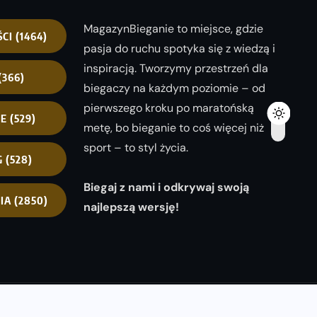
MagazynBieganie to miejsce, gdzie
ŚCI
(1464)
pasja do ruchu spotyka się z wiedzą i
inspiracją. Tworzymy przestrzeń dla
(366)
biegaczy na każdym poziomie – od
pierwszego kroku po maratońską
NE
(529)
metę, bo bieganie to coś więcej niż
sport – to styl życia.
G
(528)
Biegaj z nami i odkrywaj swoją
IA
(2850)
najlepszą wersję!
opyright 2025
magazynbieganie.pl
powered by
FoolProofSoft