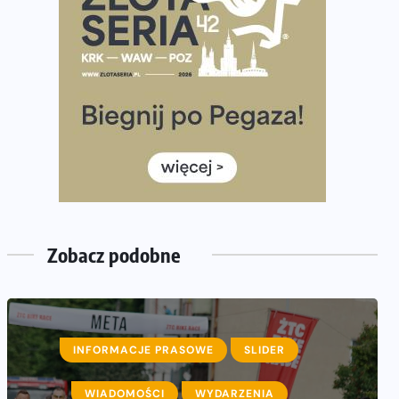
Już w ten weekend! Przed nami Nocny Portowy
Maraton i Półmaraton Szczeciński. Wszystko, co warto
wiedzieć
European Marathon Classics – jak zweryfikować swój
wynik
Medal i koszulka 35. Biegu Powstania Warszawskiego.
Na listach startowych są jeszcze wolne miejsca
Jaki smartwatch dla biegaczy, którzy chcą też przy
okazji trenować pod HYROX?
Jak zaplanować domowe cardio bez przepełniania
Zobacz podobne
mieszkania sprzętem
INFORMACJE PRASOWE
SLIDER
WIADOMOŚCI
WYDARZENIA