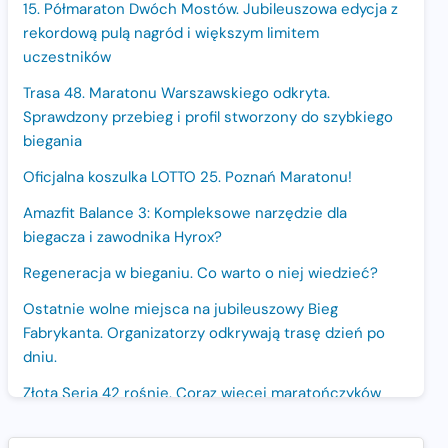
15. Półmaraton Dwóch Mostów. Jubileuszowa edycja z
rekordową pulą nagród i większym limitem
uczestników
Trasa 48. Maratonu Warszawskiego odkryta.
Sprawdzony przebieg i profil stworzony do szybkiego
biegania
Oficjalna koszulka LOTTO 25. Poznań Maratonu!
Amazfit Balance 3: Kompleksowe narzędzie dla
biegacza i zawodnika Hyrox?
Regeneracja w bieganiu. Co warto o niej wiedzieć?
Ostatnie wolne miejsca na jubileuszowy Bieg
Fabrykanta. Organizatorzy odkrywają trasę dzień po
dniu.
Złota Seria 42 rośnie. Coraz więcej maratończyków
wybiera wyzwanie trzech największych maratonów w
Polsce