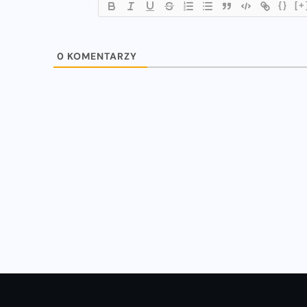
{}
[+
WIADOMOŚCI
0
KOMENTARZY
u
Natalia Kaczmarek i Ewa Swoboda
z nowymi rekordami!
16-07-2023