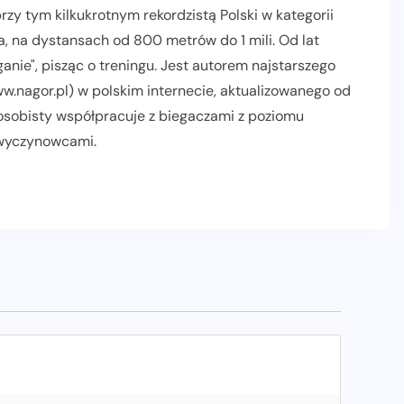
zy tym kilkukrotnym rekordzistą Polski w kategorii
, na dystansach od 800 metrów do 1 mili. Od lat
nie", pisząc o treningu. Jest autorem najstarszego
.nagor.pl) w polskim internecie, aktualizowanego od
 osobisty współpracuje z biegaczami z poziomu
 wyczynowcami.
AKTUALNOŚCI
INFORMACJE PRASOWE
POLECANE
PROMOCJE
RELACJE Z BIEGÓW
SLIDER