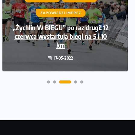
ZAPOWIEDZI IMPREZ
„Żychlin W BIEGU” po raz drugi! 12
czerwca wystartują biegi na 5 i 10
km
17-05-2022