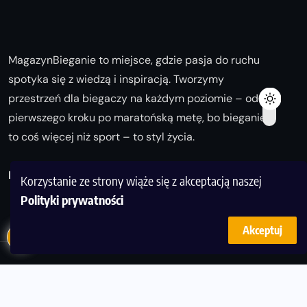
MagazynBieganie to miejsce, gdzie pasja do ruchu
spotyka się z wiedzą i inspiracją. Tworzymy
przestrzeń dla biegaczy na każdym poziomie – od
pierwszego kroku po maratońską metę, bo bieganie
to coś więcej niż sport – to styl życia.
Biegaj z nami i odkrywaj swoją najlepszą wersję!
Korzystanie ze strony wiąże się z akceptacją naszej
Polityki prywatności
Akceptuj
© Copyright 2025
magazynbieganie.pl
powered by
FoolProofSoft