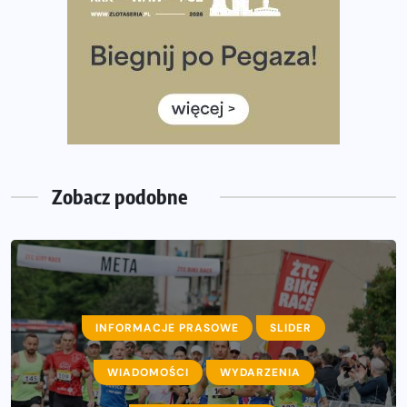
Rozbiegany Olsztyn szykuje się na weekend z
półmaratonem
Już w tę sobotę 35. Bieg Powstania Warszawskiego.
Wystartuje rekordowa liczba uczestników
35. Bieg Powstania Warszawskiego – praktyczny
poradnik przed startem
Zobacz podobne
INFORMACJE PRASOWE
SLIDER
AKTUALNOŚCI
WIADOMOŚCI
INFORMACJE PRASOWE
WYDARZENIA