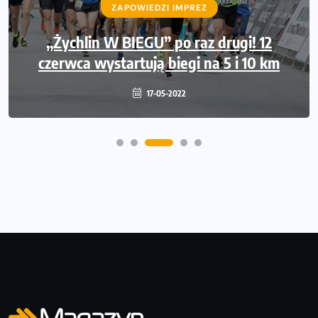
WIADOMOŚCI
ZAPOWIEDZI IMPREZ
WYDARZENIA
Międzynarodowe gwiazdy lekkiej atletyki
„Żychlin W BIEGU” po raz drugi! 12
czerwca wystartują biegi na 5 i 10 km
na Poznań Athletics Grand Prix!
09-05-2022
17-05-2022