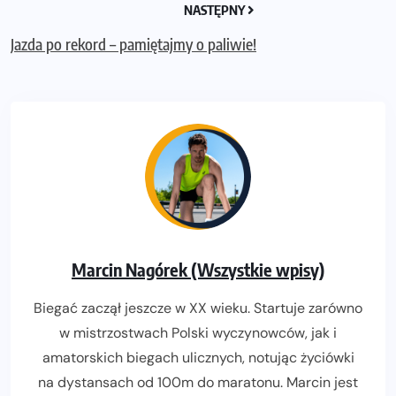
NASTĘPNY
Jazda po rekord – pamiętajmy o paliwie!
Marcin Nagórek (Wszystkie wpisy)
Biegać zaczął jeszcze w XX wieku. Startuje zarówno
w mistrzostwach Polski wyczynowców, jak i
amatorskich biegach ulicznych, notując życiówki
na dystansach od 100m do maratonu. Marcin jest