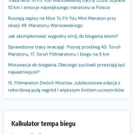
Trasa Nice To Fit You Warszawskiej Dychy 2026. Szybkie
10 km i emocje największego maratonu w Polsce
Ruszają zapisy na Nice To Fit You Mini Maraton przy
okazji 48. Maratonu Warszawskiego
Jak skompletować wygodny strój do biegania latem?
Sprawdzone trasy wracają! Poznaj przebieg 43. Toruń
Maratonu, 17. Toruń Półmaratonu i biegu na 5 km
Motywacja do biegania. Dlaczego życiówki przestają być
najważniejsze?
15. Półmaraton Dwóch Mostów. Jubileuszowa edycja z
rekordową pulą nagród i większym limitem uczestników
Trasa 48. Maratonu Warszawskiego odkryta.
Sprawdzony przebieg i profil stworzony do szybkiego
biegania
Kalkulator tempa biegu
Oficjalna koszulka LOTTO 25. Poznań Maratonu!