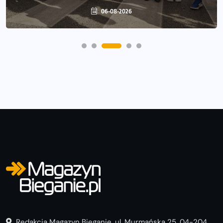
06-08-2026
06-08-2026
Redakcja Magazyn Bieganie, ul. Murmańska 25, 04-204