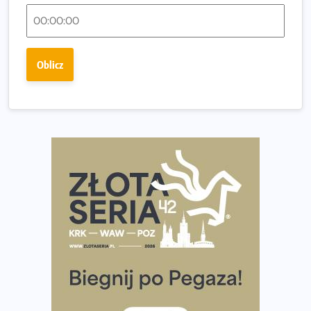
Fabrykanta. Organizatorzy odkrywają trasę dzień po
dniu.
Złota Seria 42 rośnie. Coraz więcej maratończyków
Oblicz
wybiera wyzwanie trzech największych maratonów w
Polsce
Praska 5k Run gospodarzem Mistrzostw Polski
Największy Bieg Powstania Warszawskiego w historii.
Ponad 12 tysięcy uczestników pobiegło dla Bohaterów!
Tętno vs tempo – czym kierować się w bieganiu?
Co ma dużo białka? Produkty, które warto włączyć do
diety
Rozbiegany Olsztyn szykuje się na weekend z
półmaratonem
Już w tę sobotę 35. Bieg Powstania Warszawskiego.
Wystartuje rekordowa liczba uczestników