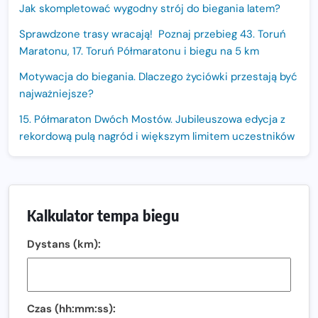
Jak skompletować wygodny strój do biegania latem?
Sprawdzone trasy wracają! Poznaj przebieg 43. Toruń
Maratonu, 17. Toruń Półmaratonu i biegu na 5 km
Motywacja do biegania. Dlaczego życiówki przestają być
najważniejsze?
15. Półmaraton Dwóch Mostów. Jubileuszowa edycja z
rekordową pulą nagród i większym limitem uczestników
Trasa 48. Maratonu Warszawskiego odkryta.
Sprawdzony przebieg i profil stworzony do szybkiego
biegania
Kalkulator tempa biegu
Oficjalna koszulka LOTTO 25. Poznań Maratonu!
Dystans (km):
Amazfit Balance 3: Kompleksowe narzędzie dla biegacza
i zawodnika Hyrox?
Regeneracja w bieganiu. Co warto o niej wiedzieć?
Czas (hh:mm:ss):
Ostatnie wolne miejsca na jubileuszowy Bieg