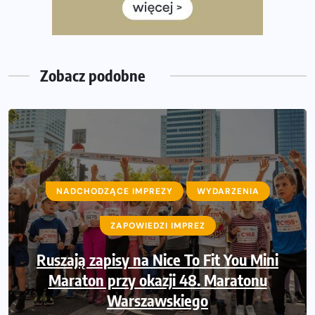
35. Bieg Powstania Warszawskiego – praktyczny
poradnik przed startem
Zobacz podobne
NADCHODZĄCE IMPREZY
NADCHODZĄCE IMPREZY
WYDARZENIA
WYDARZENIA
ZAPOWIEDZI IMPREZ
ZAPOWIEDZI IMPREZ
Ruszają zapisy na Nice To Fit You Mini
Sprawdzone trasy wracają! Poznaj
przebieg 43. Toruń Maratonu, 17. Toruń
Maraton przy okazji 48. Maratonu
Półmaratonu i biegu na 5 km
Warszawskiego