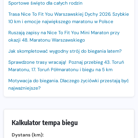
Sportowe święto dla całych rodzin
Trasa Nice To Fit You Warszawskiej Dychy 2026. Szybkie
10 km i emocje największego maratonu w Polsce
Ruszają zapisy na Nice To Fit You Mini Maraton przy
okazji 48. Maratonu Warszawskiego
Jak skompletować wygodny strój do biegania latem?
Sprawdzone trasy wracają! Poznaj przebieg 43. Toruń
Maratonu, 17. Toruń Półmaratonu i biegu na 5 km
Motywacja do biegania. Dlaczego życiówki przestają być
najważniejsze?
15. Półmaraton Dwóch Mostów. Jubileuszowa edycja z
rekordową pulą nagród i większym limitem uczestników
Trasa 48. Maratonu Warszawskiego odkryta.
Kalkulator tempa biegu
Sprawdzony przebieg i profil stworzony do szybkiego
biegania
Dystans (km):