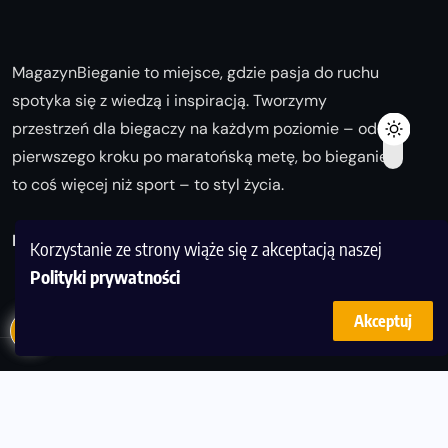
MagazynBieganie to miejsce, gdzie pasja do ruchu
spotyka się z wiedzą i inspiracją. Tworzymy
przestrzeń dla biegaczy na każdym poziomie – od
pierwszego kroku po maratońską metę, bo bieganie
to coś więcej niż sport – to styl życia.
Biegaj z nami i odkrywaj swoją najlepszą wersję!
Korzystanie ze strony wiąże się z akceptacją naszej
Polityki prywatności
Akceptuj
© Copyright 2025
magazynbieganie.pl
powered by
FoolProofSoft