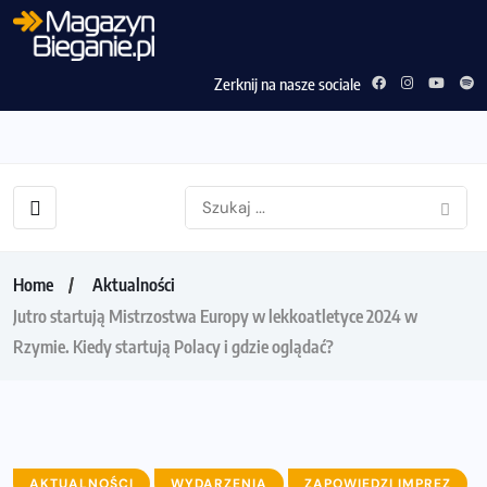
Zerknij na nasze sociale
Home
Aktualności
Jutro startują Mistrzostwa Europy w lekkoatletyce 2024 w
Rzymie. Kiedy startują Polacy i gdzie oglądać?
AKTUALNOŚCI
WYDARZENIA
ZAPOWIEDZI IMPREZ