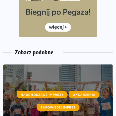
Co ma dużo białka? Produkty, które warto włączyć do
diety
Rozbiegany Olsztyn szykuje się na weekend z
półmaratonem
Już w tę sobotę 35. Bieg Powstania Warszawskiego.
Wystartuje rekordowa liczba uczestników
Zobacz podobne
NADCHODZĄCE IMPREZY
WYDARZENIA
ZAPOWIEDZI IMPREZ