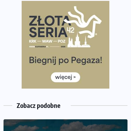
diety
Rozbiegany Olsztyn szykuje się na weekend z
półmaratonem
Już w tę sobotę 35. Bieg Powstania Warszawskiego.
Wystartuje rekordowa liczba uczestników
35. Bieg Powstania Warszawskiego – praktyczny
poradnik przed startem
Ile razy w tygodniu biegać? 3 treningi wystarczą? Jak
często biegać, żeby robić postępy
Już w ten weekend! Przed nami Nocny Portowy Maraton
i Półmaraton Szczeciński. Wszystko, co warto wiedzieć
Zobacz podobne