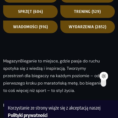
SPRZĘT
(604)
TRENING
(529)
WIADOMOŚCI
(916)
WYDARZENIA
(2852)
MagazynBieganie to miejsce, gdzie pasja do ruchu
spotyka się z wiedzą i inspiracją. Tworzymy
przestrzeń dla biegaczy na każdym poziomie – od
pierwszego kroku po maratońską metę, bo bieganie
to coś więcej niż sport – to styl życia.
Biegaj z nami i odkrywaj swoją najlepszą wersję!
Korzystanie ze strony wiąże się z akceptacją naszej
Polityki prywatności