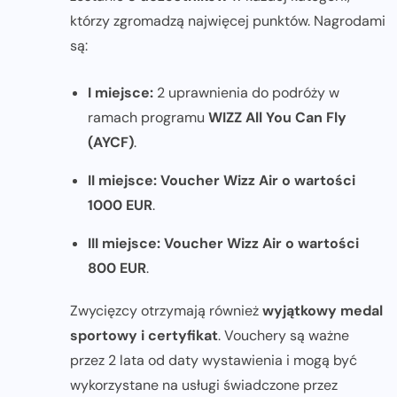
którzy zgromadzą najwięcej punktów. Nagrodami
są:
I miejsce:
2 uprawnienia do podróży w
ramach programu
WIZZ All You Can Fly
(AYCF)
.
II miejsce:
Voucher Wizz Air o wartości
1000 EUR
.
III miejsce:
Voucher Wizz Air o wartości
800 EUR
.
Zwycięzcy otrzymają również
wyjątkowy medal
sportowy i certyfikat
. Vouchery są ważne
przez 2 lata od daty wystawienia i mogą być
wykorzystane na usługi świadczone przez