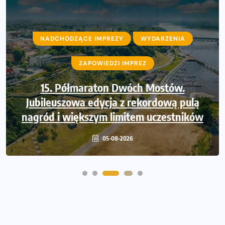
NADCHODZĄCE IMPREZY
NADCHODZĄCE IMPREZY
WYDARZENIA
WYDARZENIA
ZAPOWIEDZI IMPREZ
ZAPOWIEDZI IMPREZ
Trasa 48. Maratonu Warszawskiego
15. Półmaraton Dwóch Mostów.
Jubileuszowa edycja z rekordową pulą
odkryta. Sprawdzony przebieg i profil
nagród i większym limitem uczestników
stworzony do szybkiego biegania
05-08-2026
05-08-2026