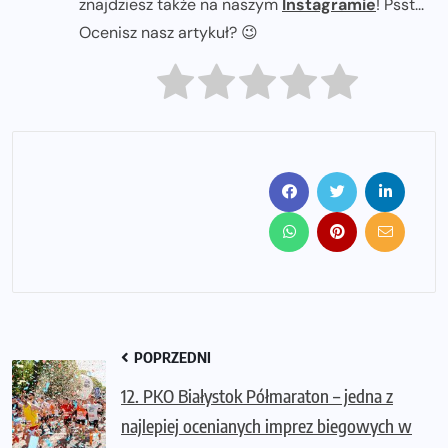
znajdziesz także na naszym
Instagramie
! Psst...
Ocenisz nasz artykuł? 😉
POPRZEDNI
12. PKO Białystok Półmaraton – jedna z
najlepiej ocenianych imprez biegowych w