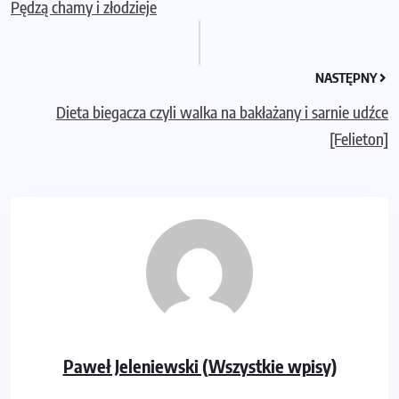
Pędzą chamy i złodzieje
NASTĘPNY
Dieta biegacza czyli walka na bakłażany i sarnie udźce
[Felieton]
Paweł Jeleniewski (Wszystkie wpisy)