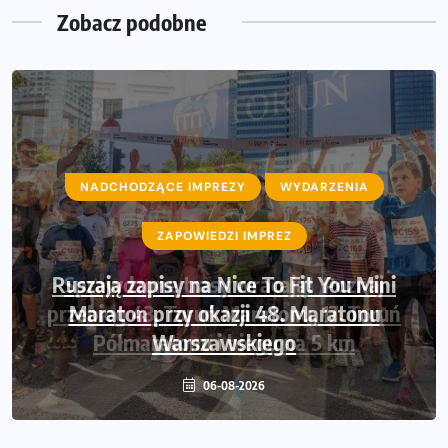
Zobacz podobne
NADCHODZĄCE IMPREZY
WYDARZENIA
ZAPOWIEDZI IMPREZ
Sprawdzone trasy wracają! Poznaj
przebieg 43. Toruń Maratonu, 17. Toruń
Półmaratonu i biegu na 5 km
06-08-2026