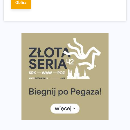
Oblicz
wybiera wyzwanie trzech największych maratonów w
Polsce
Praska 5k Run gospodarzem Mistrzostw Polski
Największy Bieg Powstania Warszawskiego w historii.
Ponad 12 tysięcy uczestników pobiegło dla Bohaterów!
Tętno vs tempo – czym kierować się w bieganiu?
Co ma dużo białka? Produkty, które warto włączyć do
diety
Rozbiegany Olsztyn szykuje się na weekend z
półmaratonem
Już w tę sobotę 35. Bieg Powstania Warszawskiego.
Wystartuje rekordowa liczba uczestników
35. Bieg Powstania Warszawskiego – praktyczny
poradnik przed startem