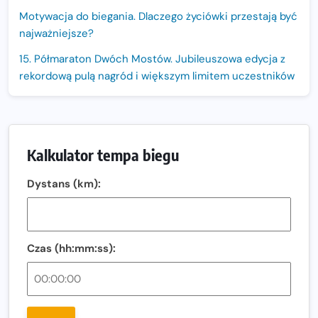
Motywacja do biegania. Dlaczego życiówki przestają być
najważniejsze?
15. Półmaraton Dwóch Mostów. Jubileuszowa edycja z
rekordową pulą nagród i większym limitem uczestników
Trasa 48. Maratonu Warszawskiego odkryta.
Sprawdzony przebieg i profil stworzony do szybkiego
biegania
Kalkulator tempa biegu
Oficjalna koszulka LOTTO 25. Poznań Maratonu!
Dystans (km):
Amazfit Balance 3: Kompleksowe narzędzie dla biegacza
i zawodnika Hyrox?
Regeneracja w bieganiu. Co warto o niej wiedzieć?
Czas (hh:mm:ss):
Ostatnie wolne miejsca na jubileuszowy Bieg
Fabrykanta. Organizatorzy odkrywają trasę dzień po
dniu.
Złota Seria 42 rośnie. Coraz więcej maratończyków