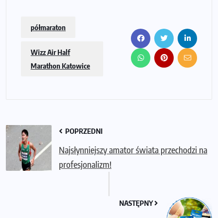
półmaraton
Wizz Air Half
Marathon Katowice
POPRZEDNI
Najsłynniejszy amator świata przechodzi na
profesjonalizm!
NASTĘPNY