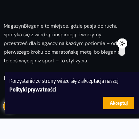
MagazynBieganie to miejsce, gdzie pasja do ruchu
spotyka się z wiedzą i inspiracją. Tworzymy
przestrzeń dla biegaczy na każdym poziomie – od
pierwszego kroku po maratońską metę, bo bieganie
to coś więcej niż sport – to styl życia.
Biegaj z nami i odkrywaj swoją najlepszą wersję!
Korzystanie ze strony wiąże się z akceptacją naszej
Polityki prywatności
Akceptuj
© Copyright 2025
magazynbieganie.pl
powered by
FoolProofSoft