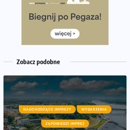
35. Bieg Powstania Warszawskiego – praktyczny
poradnik przed startem
Ile razy w tygodniu biegać? 3 treningi wystarczą? Jak
często biegać, żeby robić postępy
Już w ten weekend! Przed nami Nocny Portowy Maraton
i Półmaraton Szczeciński. Wszystko, co warto wiedzieć
Zobacz podobne
NADCHODZĄCE IMPREZY
WYDARZENIA
ZAPOWIEDZI IMPREZ