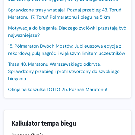
Sprawdzone trasy wracają! Poznaj przebieg 43. Toruń
Maratonu, 17. Toruń Półmaratonu i biegu na 5 km
Motywacja do biegania. Dlaczego życiówki przestają być
najważniejsze?
15. Półmaraton Dwóch Mostów. Jubileuszowa edycja z
rekordową pulą nagród i większym limitem uczestników
Trasa 48. Maratonu Warszawskiego odkryta.
Sprawdzony przebieg i profil stworzony do szybkiego
biegania
Oficjalna koszulka LOTTO 25. Poznań Maratonu!
Amazfit Balance 3: Kompleksowe narzędzie dla biegacza
i zawodnika Hyrox?
Regeneracja w bieganiu. Co warto o niej wiedzieć?
Kalkulator tempa biegu
Ostatnie wolne miejsca na jubileuszowy Bieg