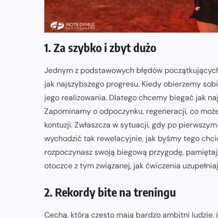
1. Za szybko i zbyt dużo
Jednym z podstawowych błędów początkujących b
jak najszybszego progresu. Kiedy obierzemy sobi
jego realizowania. Dlatego chcemy biegać jak najwi
Zapominamy o odpoczynku, regeneracji, co może
kontuzji. Zwłaszcza w sytuacji, gdy po pierwszym 
wychodzić tak rewelacyjnie, jak byśmy tego chciel
rozpoczynasz swoją biegową przygodę, pamiętaj, 
otoczce z tym związanej, jak ćwiczenia uzupełniają
2. Rekordy bite na treningu
Cechą, którą często mają bardzo ambitni ludzie, 