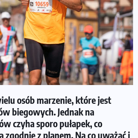
elu osób marzenie, które jest
gów biegowych. Jednak na
ów czyha sporo pułapek, co
idą zgodnie z planem. Na co uważać i