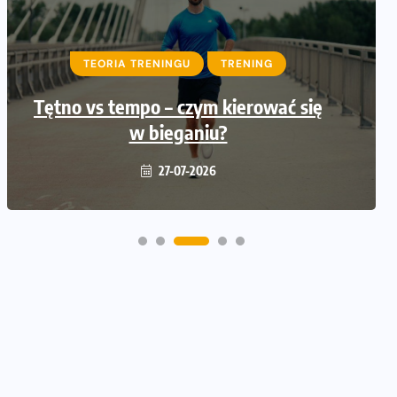
TEORIA TRENINGU
BEZ KATEGORII
TRENING
DIETA
Tętno vs tempo – czym kierować się
Co ma dużo białka? Produkty, które
warto włączyć do diety
w bieganiu?
26-07-2026
27-07-2026