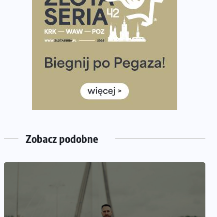
35. Bieg Powstania Warszawskiego – praktyczny
poradnik przed startem
Ile razy w tygodniu biegać? 3 treningi wystarczą? Jak
często biegać, żeby robić postępy
Już w ten weekend! Przed nami Nocny Portowy
Maraton i Półmaraton Szczeciński. Wszystko, co warto
wiedzieć
European Marathon Classics – jak zweryfikować swój
wynik
Medal i koszulka 35. Biegu Powstania Warszawskiego.
Zobacz podobne
Na listach startowych są jeszcze wolne miejsca