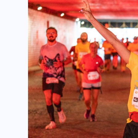
JAK ZACZĄĆ BIEGAĆ
TEORIA TRENINGU
TRENING
o
Regeneracja w bieganiu. Co warto
o niej wiedzieć?
03-08-2026