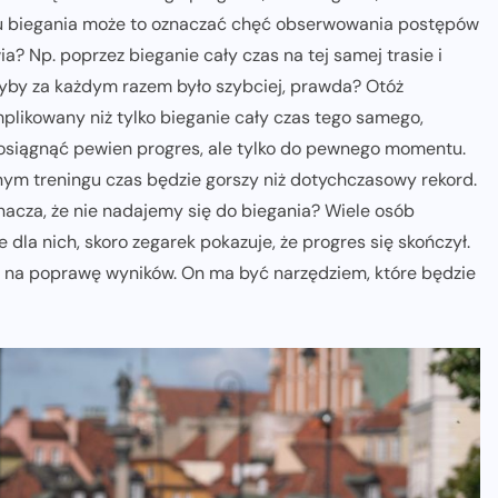
u biegania może to oznaczać chęć obserwowania postępów
a? Np. poprzez bieganie cały czas na tej samej trasie i
dyby za każdym razem było szybciej, prawda? Otóż
mplikowany niż tylko bieganie cały czas tego samego,
 osiągnąć pewien progres, ale tylko do pewnego momentu.
jnym treningu czas będzie gorszy niż dotychczasowy rekord.
nacza, że nie nadajemy się do biegania? Wiele osób
 dla nich, skoro zegarek pokazuje, że progres się skończył.
em na poprawę wyników. On ma być narzędziem, które będzie