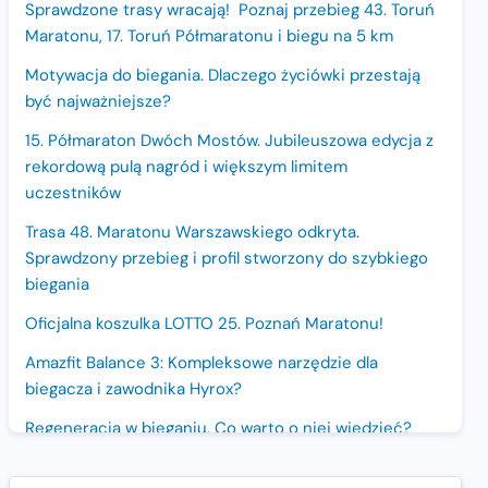
Sprawdzone trasy wracają! Poznaj przebieg 43. Toruń
Maratonu, 17. Toruń Półmaratonu i biegu na 5 km
Motywacja do biegania. Dlaczego życiówki przestają
być najważniejsze?
15. Półmaraton Dwóch Mostów. Jubileuszowa edycja z
rekordową pulą nagród i większym limitem
uczestników
Trasa 48. Maratonu Warszawskiego odkryta.
Sprawdzony przebieg i profil stworzony do szybkiego
biegania
Oficjalna koszulka LOTTO 25. Poznań Maratonu!
Amazfit Balance 3: Kompleksowe narzędzie dla
biegacza i zawodnika Hyrox?
Regeneracja w bieganiu. Co warto o niej wiedzieć?
Ostatnie wolne miejsca na jubileuszowy Bieg