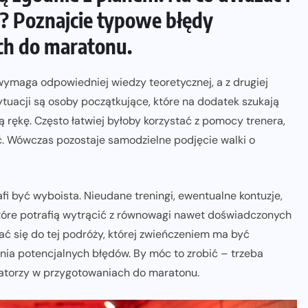
ć? Poznajcie typowe błędy
h do maratonu.
 wymaga odpowiedniej wiedzy teoretycznej, a z drugiej
tuacji są osoby początkujące, które na dodatek szukają
 rękę. Często łatwiej byłoby korzystać z pomocy trenera,
ć. Wówczas pozostaje samodzielne podjęcie walki o
afi być wyboista. Nieudane treningi, ewentualne kontuzje,
tóre potrafią wytrącić z równowagi nawet doświadczonych
ć się do tej podróży, której zwieńczeniem ma być
nia potencjalnych błędów. By móc to zrobić – trzeba
matorzy w przygotowaniach do maratonu.