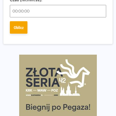
Regeneracja w bieganiu. Co warto o niej wiedzieć?
Ostatnie wolne miejsca na jubileuszowy Bieg
Fabrykanta. Organizatorzy odkrywają trasę dzień po
Oblicz
dniu.
Złota Seria 42 rośnie. Coraz więcej maratończyków
wybiera wyzwanie trzech największych maratonów w
Polsce
Praska 5k Run gospodarzem Mistrzostw Polski
Największy Bieg Powstania Warszawskiego w historii.
Ponad 12 tysięcy uczestników pobiegło dla Bohaterów!
Tętno vs tempo – czym kierować się w bieganiu?
Co ma dużo białka? Produkty, które warto włączyć do
diety
Rozbiegany Olsztyn szykuje się na weekend z