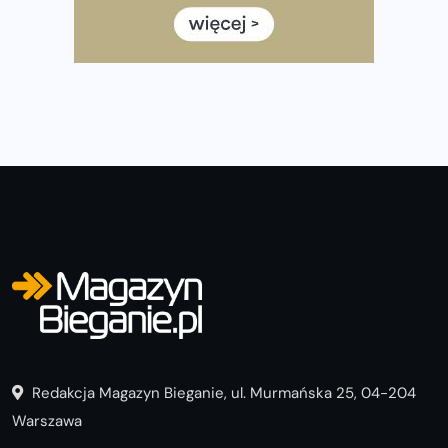
półmaratonem
Już w tę sobotę 35. Bieg Powstania Warszawskiego.
Wystartuje rekordowa liczba uczestników
Redakcja Magazyn Bieganie, ul. Murmańska 25, 04-204
Warszawa