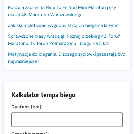
Ruszają zapisy na Nice To Fit You Mini Maraton przy
okazji 48. Maratonu Warszawskiego
Jak skompletować wygodny strój do biegania latem?
Sprawdzone trasy wracają! Poznaj przebieg 43. Toruń
Maratonu, 17. Toruń Półmaratonu i biegu na 5 km
Motywacja do biegania. Dlaczego życiówki przestają być
najważniejsze?
15. Półmaraton Dwóch Mostów. Jubileuszowa edycja z
rekordową pulą nagród i większym limitem uczestników
Trasa 48. Maratonu Warszawskiego odkryta.
Kalkulator tempa biegu
Sprawdzony przebieg i profil stworzony do szybkiego
biegania
Dystans (km):
Oficjalna koszulka LOTTO 25. Poznań Maratonu!
Amazfit Balance 3: Kompleksowe narzędzie dla biegacza
i zawodnika Hyrox?
Czas (hh:mm:ss):