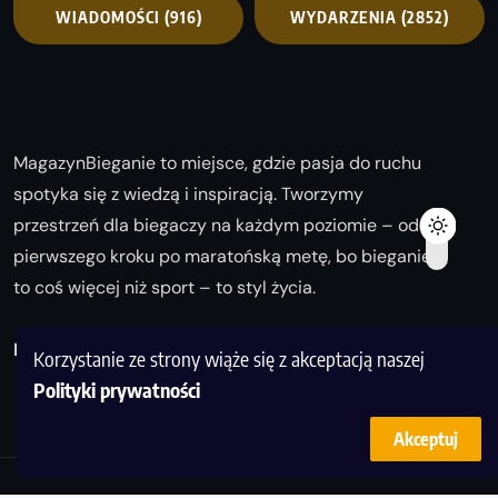
WIADOMOŚCI
(916)
WYDARZENIA
(2852)
MagazynBieganie to miejsce, gdzie pasja do ruchu
spotyka się z wiedzą i inspiracją. Tworzymy
przestrzeń dla biegaczy na każdym poziomie – od
pierwszego kroku po maratońską metę, bo bieganie
to coś więcej niż sport – to styl życia.
Biegaj z nami i odkrywaj swoją najlepszą wersję!
Korzystanie ze strony wiąże się z akceptacją naszej
Polityki prywatności
Akceptuj