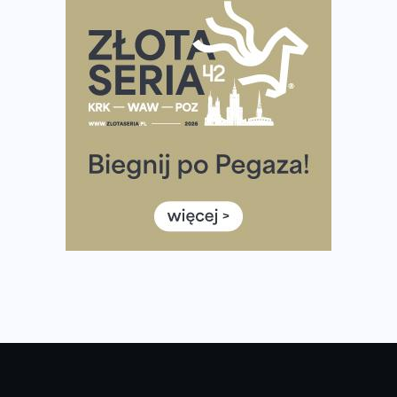
Rozbiegany Olsztyn szykuje się na weekend z
półmaratonem
Już w tę sobotę 35. Bieg Powstania Warszawskiego.
Wystartuje rekordowa liczba uczestników
35. Bieg Powstania Warszawskiego – praktyczny
poradnik przed startem
Ile razy w tygodniu biegać? 3 treningi wystarczą? Jak
często biegać, żeby robić postępy
Już w ten weekend! Przed nami Nocny Portowy Maraton
i Półmaraton Szczeciński. Wszystko, co warto wiedzieć