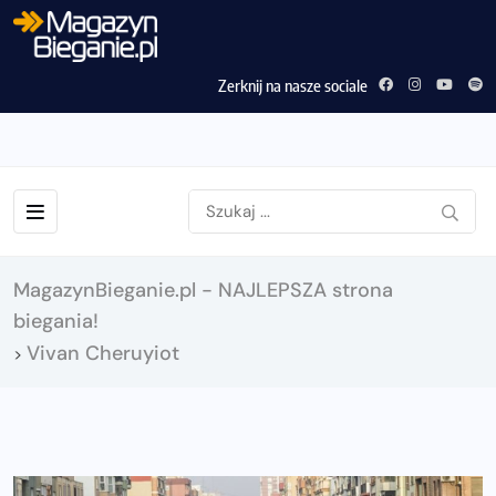
Zerknij na nasze sociale
MagazynBieganie.pl - NAJLEPSZA strona
biegania!
Vivan Cheruyiot
>