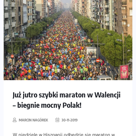
Już jutro szybki maraton w Walencji
– biegnie mocny Polak!
MARCIN NAGÓREK
30-11-2019
W niedzielę w Hiszpanii odbędzie się maraton w