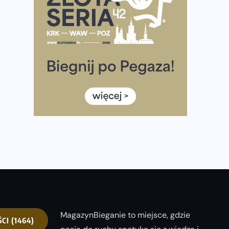
Ponad 12 tysięcy uczestników pobiegło dla Bohaterów!
Tętno vs tempo – czym kierować się w bieganiu?
Co ma dużo białka? Produkty, które warto włączyć do
diety
Rozbiegany Olsztyn szykuje się na weekend z
półmaratonem
Już w tę sobotę 35. Bieg Powstania Warszawskiego.
Wystartuje rekordowa liczba uczestników
35. Bieg Powstania Warszawskiego – praktyczny
poradnik przed startem
MagazynBieganie to miejsce, gdzie
ŚCI
(1464)