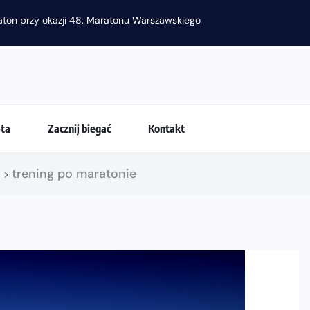
raton przy okazji 48. Maratonu Warszawskiego
eta
Zacznij biegać
Kontakt
!
trening po maratonie
>