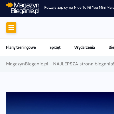
Ruszają zapisy na Nice To Fit You Mini Ma
Plany treningowe
Sprzęt
Wydarzenia
Di
MagazynBieganie.pl - NAJLEPSZA strona biegania