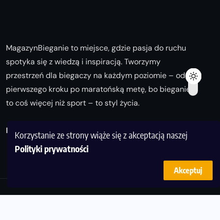
MagazynBieganie to miejsce, gdzie pasja do ruchu
spotyka się z wiedzą i inspiracją. Tworzymy
przestrzeń dla biegaczy na każdym poziomie – od
pierwszego kroku po maratońską metę, bo bieganie
to coś więcej niż sport – to styl życia.
Biegaj z nami i odkrywaj swoją najlepszą wersję!
Korzystanie ze strony wiąże się z akceptacją naszej
Polityki prywatności
Akceptuj
© Copyright 2025
magazynbieganie.pl
powered by
FoolProofSoft