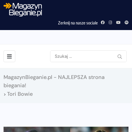
Zerknij na nasze sociale
MagazynBieganie.pl - NAJLEPSZA strona
biegania!
Tori Bowie
>