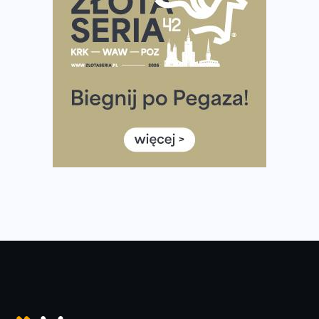
i Półmaraton Szczeciński. Wszystko, co warto wiedzieć
European Marathon Classics – jak zweryfikować swój
wynik
Medal i koszulka 35. Biegu Powstania Warszawskiego. Na
listach startowych są jeszcze wolne miejsca
Jaki smartwatch dla biegaczy, którzy chcą też przy
okazji trenować pod HYROX?
Jak zaplanować domowe cardio bez przepełniania
mieszkania sprzętem