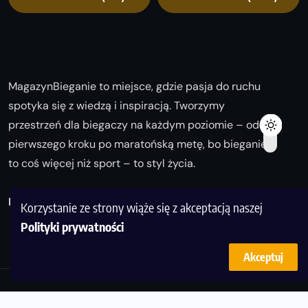
MagazynBieganie to miejsce, gdzie pasja do ruchu
spotyka się z wiedzą i inspiracją. Tworzymy
przestrzeń dla biegaczy na każdym poziomie – od
pierwszego kroku po maratońską metę, bo bieganie
to coś więcej niż sport – to styl życia.
Biegaj z nami i odkrywaj swoją najlepszą wersję!
Korzystanie ze strony wiąże się z akceptacją naszej
Polityki prywatności
Akceptuj
© Copyright 2025
magazynbieganie.pl
powered by