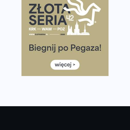
Tętno vs tempo – czym kierować się w bieganiu?
Co ma dużo białka? Produkty, które warto włączyć do
diety
Rozbiegany Olsztyn szykuje się na weekend z
półmaratonem
Już w tę sobotę 35. Bieg Powstania Warszawskiego.
Wystartuje rekordowa liczba uczestników
35. Bieg Powstania Warszawskiego – praktyczny
poradnik przed startem