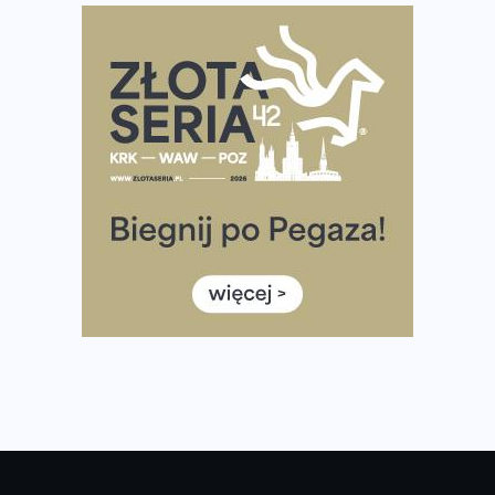
Praska 5k Run gospodarzem Mistrzostw Polski
Największy Bieg Powstania Warszawskiego w historii.
Ponad 12 tysięcy uczestników pobiegło dla Bohaterów!
Tętno vs tempo – czym kierować się w bieganiu?
Co ma dużo białka? Produkty, które warto włączyć do
diety
Rozbiegany Olsztyn szykuje się na weekend z
półmaratonem
Już w tę sobotę 35. Bieg Powstania Warszawskiego.
Wystartuje rekordowa liczba uczestników