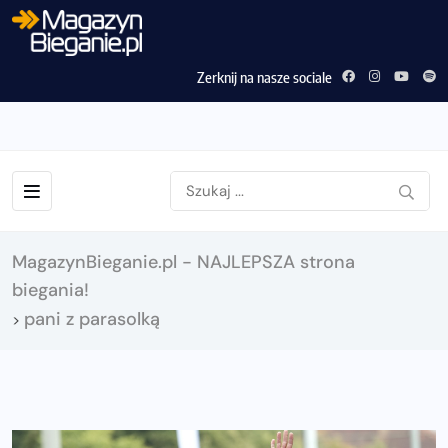
Zerknij na nasze sociale
MagazynBieganie.pl - NAJLEPSZA strona
biegania!
pani z parasolką
>