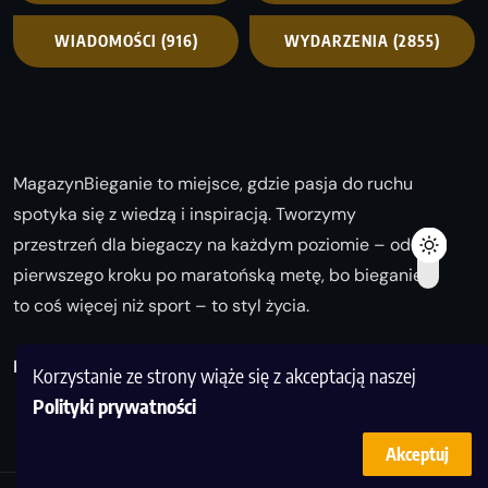
WIADOMOŚCI
(916)
WYDARZENIA
(2855)
MagazynBieganie to miejsce, gdzie pasja do ruchu
spotyka się z wiedzą i inspiracją. Tworzymy
przestrzeń dla biegaczy na każdym poziomie – od
pierwszego kroku po maratońską metę, bo bieganie
to coś więcej niż sport – to styl życia.
Biegaj z nami i odkrywaj swoją najlepszą wersję!
Korzystanie ze strony wiąże się z akceptacją naszej
Polityki prywatności
Akceptuj