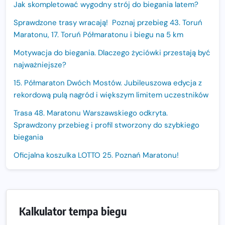
Jak skompletować wygodny strój do biegania latem?
Sprawdzone trasy wracają! Poznaj przebieg 43. Toruń
Maratonu, 17. Toruń Półmaratonu i biegu na 5 km
Motywacja do biegania. Dlaczego życiówki przestają być
najważniejsze?
15. Półmaraton Dwóch Mostów. Jubileuszowa edycja z
rekordową pulą nagród i większym limitem uczestników
Trasa 48. Maratonu Warszawskiego odkryta.
Sprawdzony przebieg i profil stworzony do szybkiego
biegania
Oficjalna koszulka LOTTO 25. Poznań Maratonu!
Amazfit Balance 3: Kompleksowe narzędzie dla biegacza
i zawodnika Hyrox?
Regeneracja w bieganiu. Co warto o niej wiedzieć?
Kalkulator tempa biegu
Ostatnie wolne miejsca na jubileuszowy Bieg