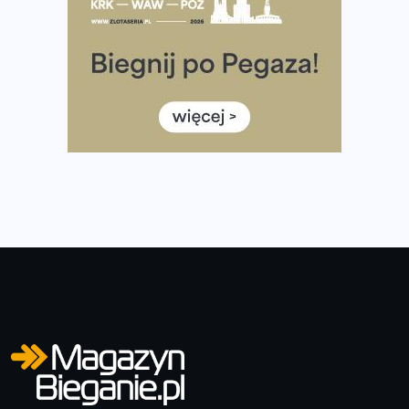
35. Bieg Powstania Warszawskiego – praktyczny
poradnik przed startem
Ile razy w tygodniu biegać? 3 treningi wystarczą? Jak
często biegać, żeby robić postępy
Już w ten weekend! Przed nami Nocny Portowy Maraton
i Półmaraton Szczeciński. Wszystko, co warto wiedzieć