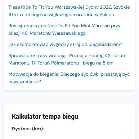
Trasa Nice To Fit You Warszawskiej Dychy 2026. Szybkie
10 km i emocje największego maratonu w Polsce
Ruszają zapisy na Nice To Fit You Mini Maraton przy
okazji 48. Maratonu Warszawskiego
Jak skompletować wygodny strój do biegania latem?
Sprawdzone trasy wracają! Poznaj przebieg 43. Toruń
Maratonu, 17. Toruń Półmaratonu i biegu na 5 km
Motywacja do biegania. Dlaczego życiówki przestają być
najważniejsze?
15. Półmaraton Dwóch Mostów. Jubileuszowa edycja z
rekordową pulą nagród i większym limitem uczestników
Trasa 48. Maratonu Warszawskiego odkryta.
Kalkulator tempa biegu
Sprawdzony przebieg i profil stworzony do szybkiego
biegania
Dystans (km):
Oficjalna koszulka LOTTO 25. Poznań Maratonu!