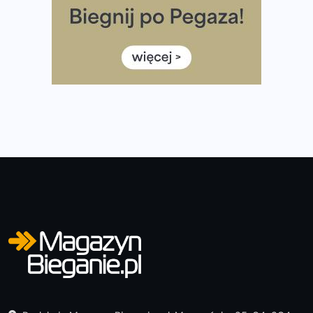
diety
Rozbiegany Olsztyn szykuje się na weekend z
półmaratonem
Już w tę sobotę 35. Bieg Powstania Warszawskiego.
Wystartuje rekordowa liczba uczestników