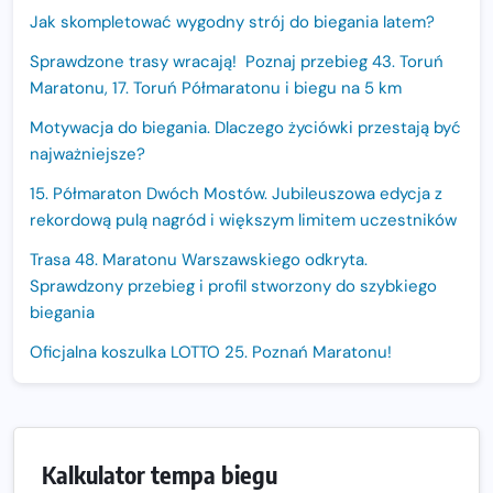
Jak skompletować wygodny strój do biegania latem?
Sprawdzone trasy wracają! Poznaj przebieg 43. Toruń
Maratonu, 17. Toruń Półmaratonu i biegu na 5 km
Motywacja do biegania. Dlaczego życiówki przestają być
najważniejsze?
15. Półmaraton Dwóch Mostów. Jubileuszowa edycja z
rekordową pulą nagród i większym limitem uczestników
Trasa 48. Maratonu Warszawskiego odkryta.
Sprawdzony przebieg i profil stworzony do szybkiego
biegania
Oficjalna koszulka LOTTO 25. Poznań Maratonu!
Amazfit Balance 3: Kompleksowe narzędzie dla biegacza
i zawodnika Hyrox?
Regeneracja w bieganiu. Co warto o niej wiedzieć?
Kalkulator tempa biegu