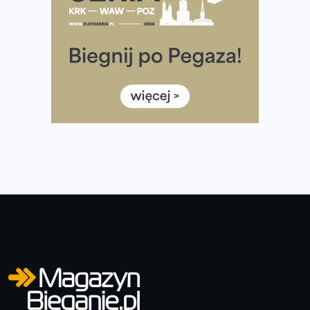
35. Bieg Powstania Warszawskiego – praktyczny
poradnik przed startem
Ile razy w tygodniu biegać? 3 treningi wystarczą? Jak
często biegać, żeby robić postępy
Już w ten weekend! Przed nami Nocny Portowy Maraton
i Półmaraton Szczeciński. Wszystko, co warto wiedzieć