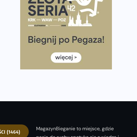
Już w ten weekend! Przed nami Nocny Portowy
Maraton i Półmaraton Szczeciński. Wszystko, co warto
wiedzieć
European Marathon Classics – jak zweryfikować swój
wynik
Medal i koszulka 35. Biegu Powstania Warszawskiego.
Na listach startowych są jeszcze wolne miejsca
Jaki smartwatch dla biegaczy, którzy chcą też przy
okazji trenować pod HYROX?
Jak zaplanować domowe cardio bez przepełniania
mieszkania sprzętem
MagazynBieganie to miejsce, gdzie
ŚCI
(1464)