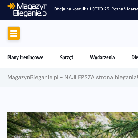
Oficjalna koszulka LOTTO 25. Poznań Mara
Plany treningowe
Sprzęt
Wydarzenia
Di
MagazynBieganie.pl - NAJLEPSZA strona biegania