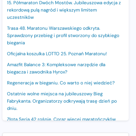
15. Półmaraton Dwóch Mostów. Jubileuszowa edycja z
rekordową pulą nagród i większym limitem
uczestników
Trasa 48. Maratonu Warszawskiego odkryta.
Sprawdzony przebieg i profil stworzony do szybkiego
biegania
Oficjalna koszulka LOTTO 25. Poznań Maratonu!
Amazfit Balance 3: Kompleksowe narzędzie dla
biegacza i zawodnika Hyrox?
Regeneracja w bieganiu. Co warto o niej wiedzieć?
Ostatnie wolne miejsca na jubileuszowy Bieg
Fabrykanta. Organizatorzy odkrywają trasę dzień po
dniu.
Złota Seria 42 rośnie. Coraz więcej maratończyków
wybiera wyzwanie trzech największych maratonów w
Polsce