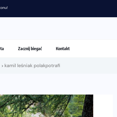
tonu!
eta
Zacznij biegać
Kontakt
!
kamil leśniak polakpotrafi
>