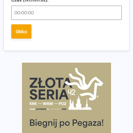
Polsce
Praska 5k Run gospodarzem Mistrzostw Polski
Największy Bieg Powstania Warszawskiego w historii.
Oblicz
Ponad 12 tysięcy uczestników pobiegło dla Bohaterów!
Tętno vs tempo – czym kierować się w bieganiu?
Co ma dużo białka? Produkty, które warto włączyć do
diety
Rozbiegany Olsztyn szykuje się na weekend z
półmaratonem
Już w tę sobotę 35. Bieg Powstania Warszawskiego.
Wystartuje rekordowa liczba uczestników
35. Bieg Powstania Warszawskiego – praktyczny
poradnik przed startem
Ile razy w tygodniu biegać? 3 treningi wystarczą? Jak