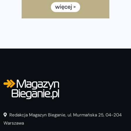
często biegać, żeby robić postępy
Już w ten weekend! Przed nami Nocny Portowy Maraton
i Półmaraton Szczeciński. Wszystko, co warto wiedzieć
Redakcja Magazyn Bieganie, ul. Murmańska 25, 04-204
Warszawa