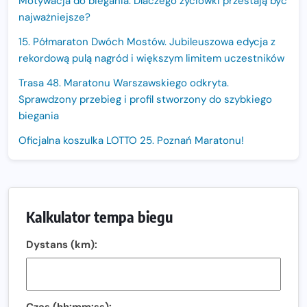
Motywacja do biegania. Dlaczego życiówki przestają być
najważniejsze?
15. Półmaraton Dwóch Mostów. Jubileuszowa edycja z
rekordową pulą nagród i większym limitem uczestników
Trasa 48. Maratonu Warszawskiego odkryta.
Sprawdzony przebieg i profil stworzony do szybkiego
biegania
Oficjalna koszulka LOTTO 25. Poznań Maratonu!
Amazfit Balance 3: Kompleksowe narzędzie dla biegacza
i zawodnika Hyrox?
Regeneracja w bieganiu. Co warto o niej wiedzieć?
Kalkulator tempa biegu
Ostatnie wolne miejsca na jubileuszowy Bieg
Dystans (km):
Fabrykanta. Organizatorzy odkrywają trasę dzień po
dniu.
Złota Seria 42 rośnie. Coraz więcej maratończyków
wybiera wyzwanie trzech największych maratonów w
Czas (hh:mm:ss):