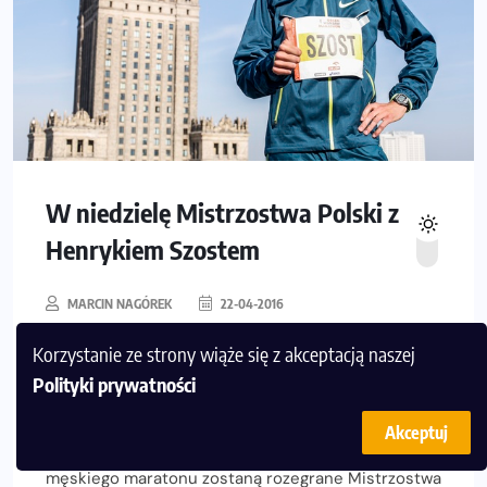
W niedzielę Mistrzostwa Polski z
Henrykiem Szostem
MARCIN NAGÓREK
22-04-2016
Korzystanie ze strony wiąże się z akceptacją naszej
Już w niedzielę w Warszawie Orlen Maraton – z
Polityki prywatności
niebywale mocnym udziałem polskiej elity
mężczyzn, dla których jest to ostatnia szansa
Akceptuj
kwalifikacji na Igrzyska Olimpijskie. W ramach
męskiego maratonu zostaną rozegrane Mistrzostwa