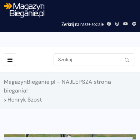
Zerknij na nasze sociale
MagazynBieganie.pl - NAJLEPSZA strona
biegania!
Henryk Szost
>