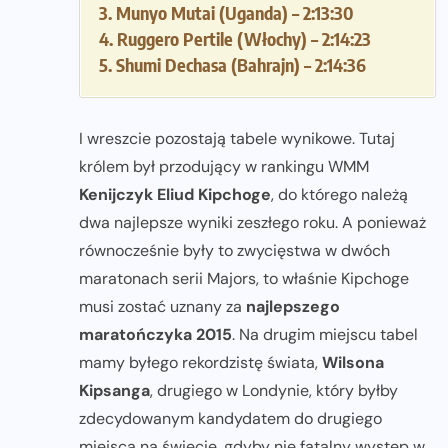
3. Munyo Mutai (Uganda) – 2:13:30
4. Ruggero Pertile (Włochy) – 2:14:23
5. Shumi Dechasa (Bahrajn) – 2:14:36
I wreszcie pozostają tabele wynikowe. Tutaj
królem był przodujący w rankingu WMM
Kenijczyk Eliud Kipchoge
, do którego należą
dwa najlepsze wyniki zeszłego roku. A ponieważ
równocześnie były to zwycięstwa w dwóch
maratonach serii Majors, to właśnie Kipchoge
musi zostać uznany za
najlepszego
maratończyka 2015
. Na drugim miejscu tabel
mamy byłego rekordzistę świata,
Wilsona
Kipsanga
, drugiego w Londynie, który byłby
zdecydowanym kandydatem do drugiego
miejsca na świecie, gdyby nie fatalny występ w