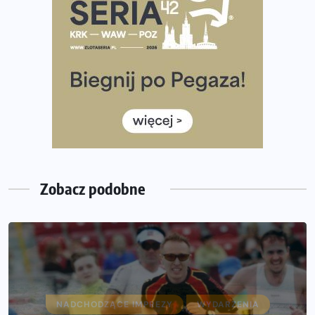
Już w tę sobotę 35. Bieg Powstania Warszawskiego.
Wystartuje rekordowa liczba uczestników
35. Bieg Powstania Warszawskiego – praktyczny
poradnik przed startem
Ile razy w tygodniu biegać? 3 treningi wystarczą? Jak
często biegać, żeby robić postępy
Już w ten weekend! Przed nami Nocny Portowy Maraton
i Półmaraton Szczeciński. Wszystko, co warto wiedzieć
Zobacz podobne
NADCHODZĄCE IMPREZY
WYDARZENIA