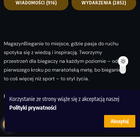
WIADOMOŚCI
(916)
WYDARZENIA
(2852)
MagazynBieganie to miejsce, gdzie pasja do ruchu
spotyka się z wiedzą i inspiracją. Tworzymy
przestrzeń dla biegaczy na każdym poziomie – od
pierwszego kroku po maratońską metę, bo bieganie
to coś więcej niż sport – to styl życia.
Biegaj z nami i odkrywaj swoją najlepszą wersję!
Korzystanie ze strony wiąże się z akceptacją naszej
Polityki prywatności
Akceptuj