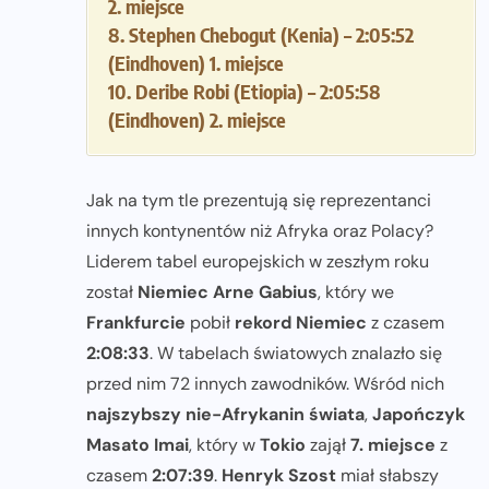
2. miejsce
8. Stephen Chebogut (Kenia) – 2:05:52
(Eindhoven) 1. miejsce
10. Deribe Robi (Etiopia) – 2:05:58
(Eindhoven) 2. miejsce
Jak na tym tle prezentują się reprezentanci
innych kontynentów niż Afryka oraz Polacy?
Liderem tabel europejskich w zeszłym roku
został
Niemiec Arne Gabius
, który we
Frankfurcie
pobił
rekord Niemiec
z czasem
2:08:33
. W tabelach światowych znalazło się
przed nim 72 innych zawodników. Wśród nich
najszybszy nie-Afrykanin świata
,
Japończyk
Masato Imai
, który w
Tokio
zajął
7. miejsce
z
czasem
2:07:39
.
Henryk Szost
miał słabszy