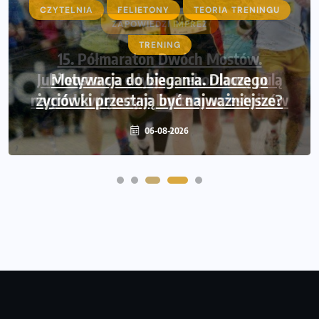
ZAPOWIEDZI IMPREZ
15. Półmaraton Dwóch Mostów.
Jubileuszowa edycja z rekordową pulą
nagród i większym limitem uczestników
05-08-2026