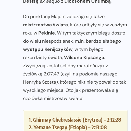
Desisę
ex aequo
z
Dicksonem Chumbą
.
Do punktacji Majors zaliczają się także
mistrzostwa świata
, które odbyły się w zeszłym
roku w
Pekinie
. W tym taktycznym biegu doszło
do wielu niespodzianek, m.in.
bardzo słabego
występu Kenijczyków
, w tym byłego
rekordzisty świata,
Wilsona Kipsanga
.
Zwycięzcą został solidny maratończyk z
życiówką 2:07:47 (czyli na poziomie naszego
Henryka Szosta), którego nikt nie typował do tak
wysokiego miejsca. Oto jak prezentowała się
czołówka mistrzostw świata:
1. Ghirmay Ghebreslassie (Erytrea) – 2:12:28
2. Yemane Tsegay (Etiopia) – 2:13:08