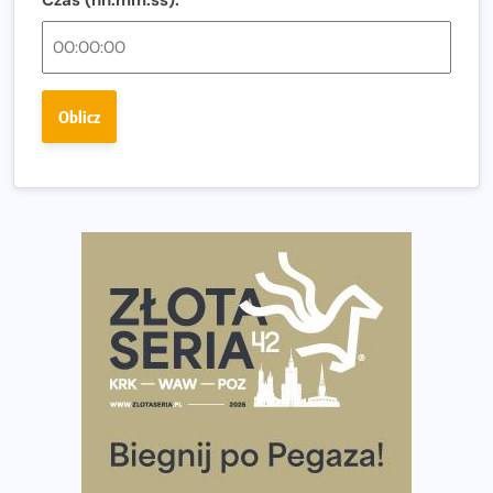
Regeneracja w bieganiu. Co warto o niej wiedzieć?
Ostatnie wolne miejsca na jubileuszowy Bieg
Fabrykanta. Organizatorzy odkrywają trasę dzień po
Oblicz
dniu.
Złota Seria 42 rośnie. Coraz więcej maratończyków
wybiera wyzwanie trzech największych maratonów w
Polsce
Praska 5k Run gospodarzem Mistrzostw Polski
Największy Bieg Powstania Warszawskiego w historii.
Ponad 12 tysięcy uczestników pobiegło dla Bohaterów!
Tętno vs tempo – czym kierować się w bieganiu?
Co ma dużo białka? Produkty, które warto włączyć do
diety
Rozbiegany Olsztyn szykuje się na weekend z