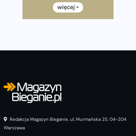
półmaratonem
Już w tę sobotę 35. Bieg Powstania Warszawskiego.
Wystartuje rekordowa liczba uczestników
Redakcja Magazyn Bieganie, ul. Murmańska 25, 04-204
Warszawa