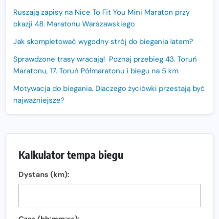
Ruszają zapisy na Nice To Fit You Mini Maraton przy
okazji 48. Maratonu Warszawskiego
Jak skompletować wygodny strój do biegania latem?
Sprawdzone trasy wracają! Poznaj przebieg 43. Toruń
Maratonu, 17. Toruń Półmaratonu i biegu na 5 km
Motywacja do biegania. Dlaczego życiówki przestają być
najważniejsze?
15. Półmaraton Dwóch Mostów. Jubileuszowa edycja z
rekordową pulą nagród i większym limitem uczestników
Trasa 48. Maratonu Warszawskiego odkryta.
Kalkulator tempa biegu
Sprawdzony przebieg i profil stworzony do szybkiego
biegania
Dystans (km):
Oficjalna koszulka LOTTO 25. Poznań Maratonu!
Amazfit Balance 3: Kompleksowe narzędzie dla biegacza
i zawodnika Hyrox?
Czas (hh:mm:ss):