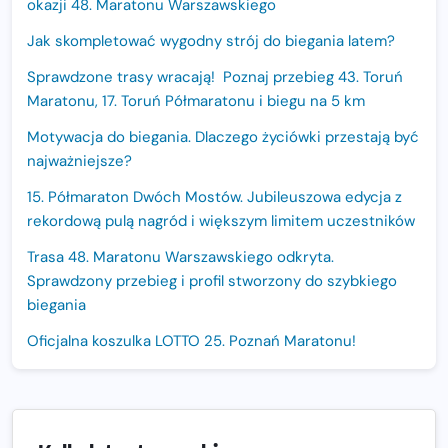
okazji 48. Maratonu Warszawskiego
Jak skompletować wygodny strój do biegania latem?
Sprawdzone trasy wracają! Poznaj przebieg 43. Toruń
Maratonu, 17. Toruń Półmaratonu i biegu na 5 km
Motywacja do biegania. Dlaczego życiówki przestają być
najważniejsze?
15. Półmaraton Dwóch Mostów. Jubileuszowa edycja z
rekordową pulą nagród i większym limitem uczestników
Trasa 48. Maratonu Warszawskiego odkryta.
Sprawdzony przebieg i profil stworzony do szybkiego
biegania
Oficjalna koszulka LOTTO 25. Poznań Maratonu!
Amazfit Balance 3: Kompleksowe narzędzie dla biegacza
i zawodnika Hyrox?
Regeneracja w bieganiu. Co warto o niej wiedzieć?