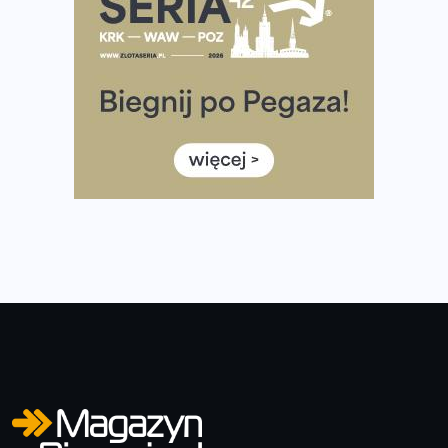
Wystartuje rekordowa liczba uczestników
35. Bieg Powstania Warszawskiego – praktyczny
poradnik przed startem
Ile razy w tygodniu biegać? 3 treningi wystarczą? Jak
często biegać, żeby robić postępy
Już w ten weekend! Przed nami Nocny Portowy Maraton
i Półmaraton Szczeciński. Wszystko, co warto wiedzieć