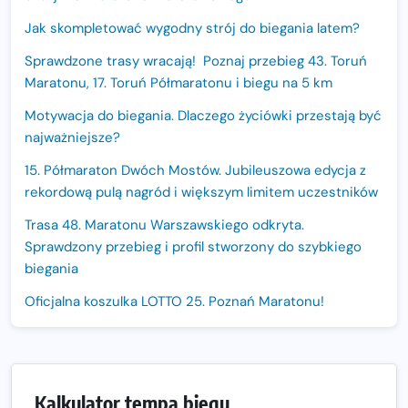
Jak skompletować wygodny strój do biegania latem?
Sprawdzone trasy wracają! Poznaj przebieg 43. Toruń
Maratonu, 17. Toruń Półmaratonu i biegu na 5 km
Motywacja do biegania. Dlaczego życiówki przestają być
najważniejsze?
15. Półmaraton Dwóch Mostów. Jubileuszowa edycja z
rekordową pulą nagród i większym limitem uczestników
Trasa 48. Maratonu Warszawskiego odkryta.
Sprawdzony przebieg i profil stworzony do szybkiego
biegania
Oficjalna koszulka LOTTO 25. Poznań Maratonu!
Amazfit Balance 3: Kompleksowe narzędzie dla biegacza
i zawodnika Hyrox?
Regeneracja w bieganiu. Co warto o niej wiedzieć?
Kalkulator tempa biegu