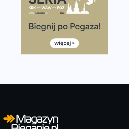
Wystartuje rekordowa liczba uczestników
35. Bieg Powstania Warszawskiego – praktyczny
poradnik przed startem
Ile razy w tygodniu biegać? 3 treningi wystarczą? Jak
często biegać, żeby robić postępy
Już w ten weekend! Przed nami Nocny Portowy Maraton
i Półmaraton Szczeciński. Wszystko, co warto wiedzieć