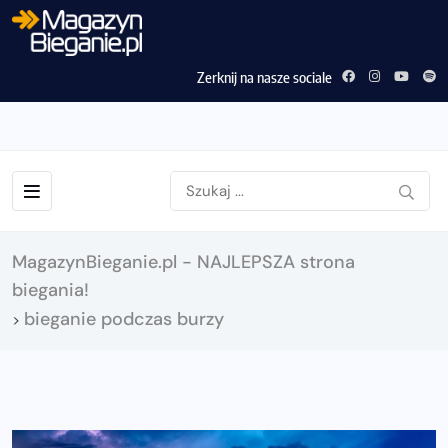
Zerknij na nasze sociale
MagazynBieganie.pl - NAJLEPSZA strona
biegania!
bieganie podczas burzy
>