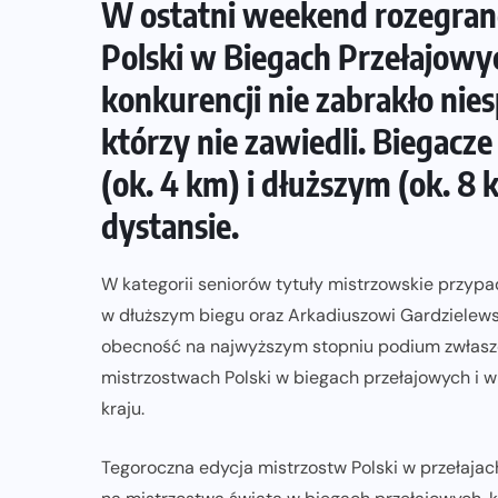
W ostatni weekend rozegran
Polski w Biegach Przełajowy
konkurencji nie zabrakło nies
którzy nie zawiedli. Biegacze
(ok. 4 km) i dłuższym (ok. 8 
dystansie.
W kategorii seniorów tytuły mistrzowskie przypa
w dłuższym biegu oraz Arkadiuszowi Gardzielews
obecność na najwyższym stopniu podium zwłaszcza 
mistrzostwach Polski w biegach przełajowych i w
kraju.
NADCHODZĄCE IMPREZY
WYDARZENIA
Tegoroczna edycja mistrzostw Polski w przełajach