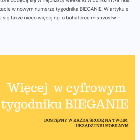
 które odbędą się w najbliższy weekend w duńskim Aarhus.
zytacie w nowym numerze tygodnika BIEGANIE. W artykule
 się także nieco więcej np. o bohaterce mistrzostw –