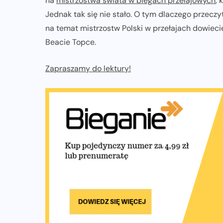
na
mistrzostwa świata w biegach przełajowych
,
ZAPOWIEDZI IMPREZ
Jednak tak się nie stało. O tym dlaczego przec
na temat mistrzostw Polski w przełajach dowiecie
Trasa 48. Maratonu
Beacie Topce.
Warszawskiego odkryta.
Sprawdzony przebieg i profil
Zapraszamy do lektury!
stworzony do szybkiego biegania
05-08-2026