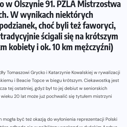
o w Olszynie 91. PZLA Mistrzostwa
ch. W wynikach niektórych
podzianek, choć byli też faworyci,
 tradycyjnie ścigali się na krótszym
km kobiety i ok. 10 km mężczyźni)
dły Tomaszowi Grycko i Katarzynie Kowalskiej w rywalizacji
kiemu i Beacie Topce w biegu krótszym. Ciekawostką jest
tej ostatniej, gdyż był to jej debiut w seniorskich
 wieku 20 lat może już pochwalić się tytułem mistrzyni
 mogła być też okazją do wyłonienia reprezentacji Polski