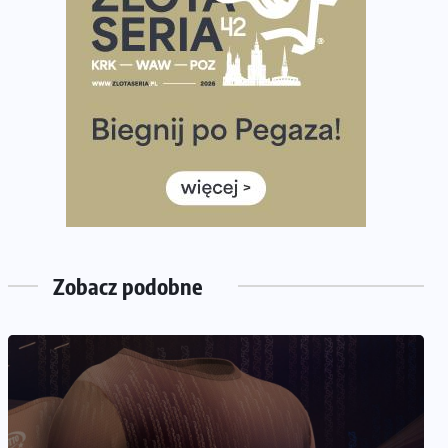
Już w ten weekend! Przed nami Nocny Portowy
Maraton i Półmaraton Szczeciński. Wszystko, co warto
wiedzieć
European Marathon Classics – jak zweryfikować swój
wynik
Medal i koszulka 35. Biegu Powstania Warszawskiego.
Na listach startowych są jeszcze wolne miejsca
Jaki smartwatch dla biegaczy, którzy chcą też przy
okazji trenować pod HYROX?
Jak zaplanować domowe cardio bez przepełniania
Zobacz podobne
mieszkania sprzętem
NADCHODZĄCE IMPREZY
WYDARZENIA