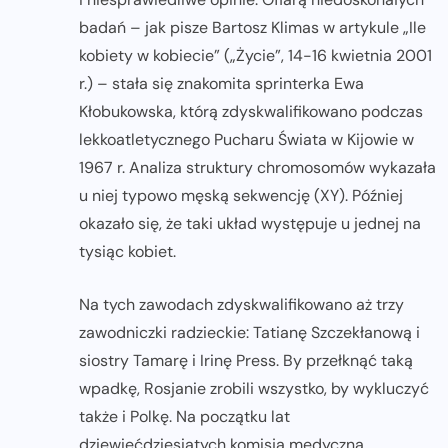
badań – jak pisze Bartosz Klimas w artykule „Ile
kobiety w kobiecie” („Życie”, 14-16 kwietnia 2001
r.) – stała się znakomita sprinterka Ewa
Kłobukowska, którą zdyskwalifikowano podczas
lekkoatletycznego Pucharu Świata w Kijowie w
1967 r. Analiza struktury chromosomów wykazała
u niej typowo męską sekwencję (XY). Później
okazało się, że taki układ występuje u jednej na
tysiąc kobiet.
Na tych zawodach zdyskwalifikowano aż trzy
zawodniczki radzieckie: Tatianę Szczekłanową i
siostry Tamarę i Irinę Press. By przełknąć taką
wpadkę, Rosjanie zrobili wszystko, by wykluczyć
także i Polkę. Na początku lat
dziewięćdziesiątych komisja medyczna