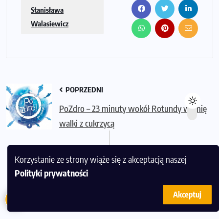
Stanisława
Walasiewicz
POPRZEDNI
PoZdro – 23 minuty wokół Rotundy w imię
walki z cukrzycą
Korzystanie ze strony wiąże się z akceptacją naszej
NASTĘPNY
Polityki prywatności
Biegiem na Majdan. Weź udział w Treningu
2
dla Ukrainy
Akceptuj