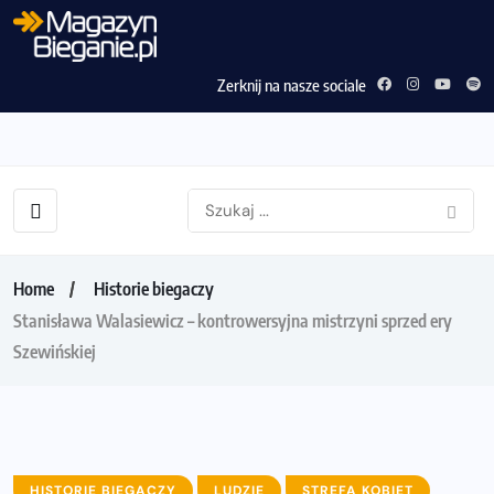
Zerknij na nasze sociale
Home
Historie biegaczy
Stanisława Walasiewicz – kontrowersyjna mistrzyni sprzed ery
Szewińskiej
HISTORIE BIEGACZY
LUDZIE
STREFA KOBIET