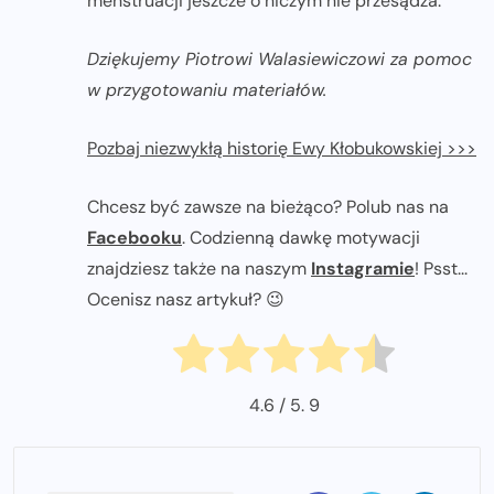
menstruacji jeszcze o niczym nie przesądza.
Dziękujemy Piotrowi Walasiewiczowi za pomoc
w przygotowaniu materiałów.
Pozbaj niezwykłą historię Ewy Kłobukowskiej >>>
Chcesz być zawsze na bieżąco? Polub nas na
Facebooku
. Codzienną dawkę motywacji
znajdziesz także na naszym
Instagramie
! Psst...
Ocenisz nasz artykuł? 😉
4.6
/ 5.
9