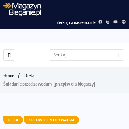
Zerknij na nasze sociale
Home
Dieta
Śniadanie przed zawodami [przepisy dla biegaczy]
DIETA
ZDROWIE I MOTYWACJA