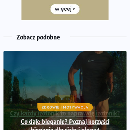
półmaratonem
Już w tę sobotę 35. Bieg Powstania Warszawskiego.
Wystartuje rekordowa liczba uczestników
Zobacz podobne
DIETA
Czy każdy izotonik to naprawdę izotonik?
DrWitt tłumaczy jak czytać skład i
świadomie wybierać napoje