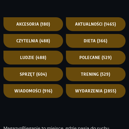
AKCESORIA
(180)
AKTUALNOŚCI
(1465)
CZYTELNIA
(488)
DIETA
(366)
LUDZIE
(488)
POLECANE
(529)
SPRZĘT
(604)
TRENING
(529)
WIADOMOŚCI
(916)
WYDARZENIA
(2855)
MagazynBieganie to miejsce, gdzie pasja do ruchu