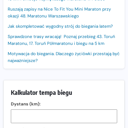
Ruszają zapisy na Nice To Fit You Mini Maraton przy
okazji 48. Maratonu Warszawskiego
Jak skompletować wygodny strój do biegania latem?
Sprawdzone trasy wracają! Poznaj przebieg 43. Toruń
Maratonu, 17. Toruń Półmaratonu i biegu na 5 km
Motywacja do biegania. Dlaczego życiówki przestają być
najważniejsze?
15. Półmaraton Dwóch Mostów. Jubileuszowa edycja z
rekordową pulą nagród i większym limitem uczestników
Trasa 48. Maratonu Warszawskiego odkryta.
Kalkulator tempa biegu
Sprawdzony przebieg i profil stworzony do szybkiego
biegania
Dystans (km):
Oficjalna koszulka LOTTO 25. Poznań Maratonu!
Amazfit Balance 3: Kompleksowe narzędzie dla biegacza