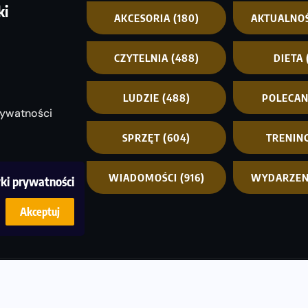
ki
AKCESORIA
(180)
AKTUALNO
CZYTELNIA
(488)
DIETA
LUDZIE
(488)
POLECA
rywatności
SPRZĘT
(604)
TRENIN
WIADOMOŚCI
(916)
WYDARZEN
yki prywatności
Akceptuj
© C