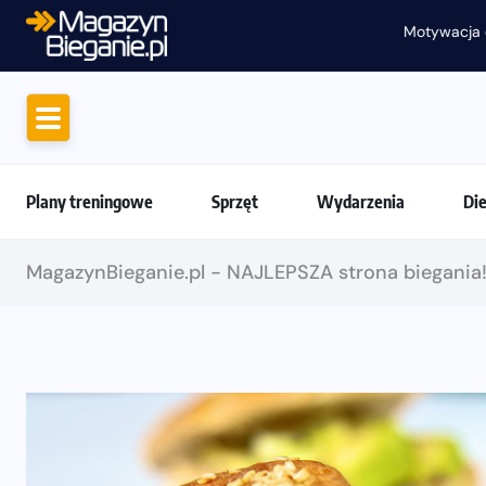
Motywacja do biegania. Dlaczego życiówki
Plany treningowe
Sprzęt
Wydarzenia
Di
MagazynBieganie.pl - NAJLEPSZA strona biegania