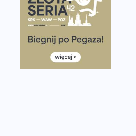
półmaratonem
Już w tę sobotę 35. Bieg Powstania Warszawskiego.
Wystartuje rekordowa liczba uczestników
35. Bieg Powstania Warszawskiego – praktyczny
poradnik przed startem
Ile razy w tygodniu biegać? 3 treningi wystarczą? Jak
często biegać, żeby robić postępy
Już w ten weekend! Przed nami Nocny Portowy
Maraton i Półmaraton Szczeciński. Wszystko, co warto
wiedzieć