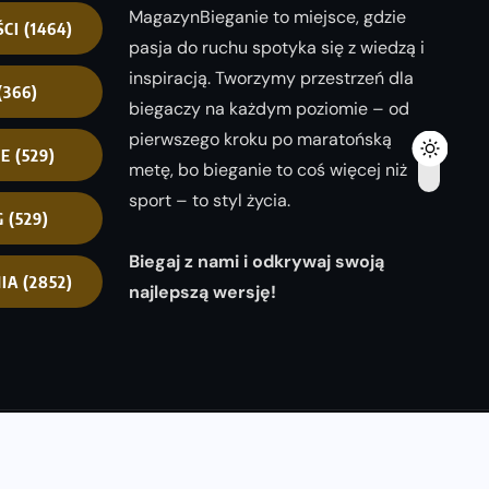
MagazynBieganie to miejsce, gdzie
ŚCI
(1464)
pasja do ruchu spotyka się z wiedzą i
inspiracją. Tworzymy przestrzeń dla
(366)
biegaczy na każdym poziomie – od
pierwszego kroku po maratońską
NE
(529)
metę, bo bieganie to coś więcej niż
sport – to styl życia.
G
(529)
Biegaj z nami i odkrywaj swoją
IA
(2852)
najlepszą wersję!
opyright 2025
magazynbieganie.pl
powered by
FoolProofSoft