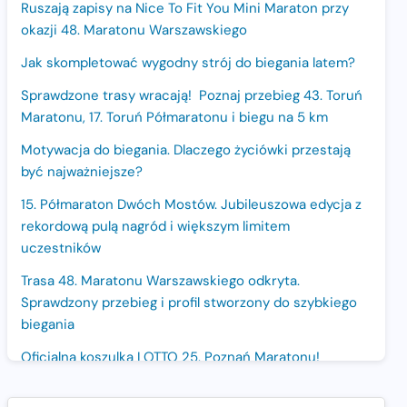
Ruszają zapisy na Nice To Fit You Mini Maraton przy
okazji 48. Maratonu Warszawskiego
Jak skompletować wygodny strój do biegania latem?
Sprawdzone trasy wracają! Poznaj przebieg 43. Toruń
Maratonu, 17. Toruń Półmaratonu i biegu na 5 km
Motywacja do biegania. Dlaczego życiówki przestają
być najważniejsze?
15. Półmaraton Dwóch Mostów. Jubileuszowa edycja z
rekordową pulą nagród i większym limitem
uczestników
Trasa 48. Maratonu Warszawskiego odkryta.
Sprawdzony przebieg i profil stworzony do szybkiego
biegania
Oficjalna koszulka LOTTO 25. Poznań Maratonu!
Amazfit Balance 3: Kompleksowe narzędzie dla